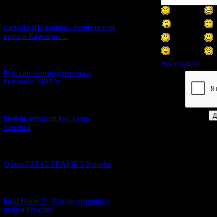
[27.06.2026] (4)
Cartagra HD Edition - Релиз новой
версии Картагры ...
[21.06.2026] (6)
Все смайлы
Русский перевод манги по
Forbidden SIREN
Код *:
[07.06.2026] (2)
Ремейк Resident Evil Code
Veronica
[19.04.2026] (28)
Обзор FATAL FRAME 2 Remake
[10.04.2026] (19)
Fatal Frame 2 - Разбор отличий в
новом Ремейке