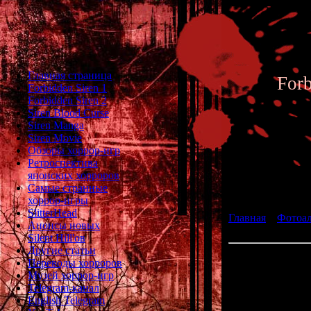
Главная страница
For
Forbidden Siren 1
Forbidden Siren 2
Siren Blood Curse
Siren Manga
Siren Movie
Обзоры хоррор-игр
Ретроспектива
японских хорроров
Фотоал
Самые странные
хоррор-игры
SlitterHead
Главная
»
Фотоа
Анонсы новых
fan art 152
Silent Hill'ов
Другие статьи
Переводы хорроров
Музей хоррор-игр
Telegram-канал
English Telegram