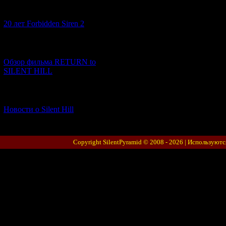
[10.02.2026] (1)
20 лет Forbidden Siren 2
[23.01.2026] (14)
Обзор фильма RETURN to
SILENT HILL
[06.01.2026] (11)
Новости о Silent Hill
Copyright SilentPyramid © 2008 - 2026 |
Используютс