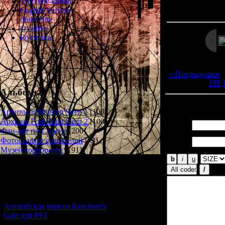
Просмотров: 12
YouTube-канал
Дата: 
English Version
of the Site
О сайте
Болталка
« Предыдущая
155
Альбомы
Всего комментар
Архивы Forbidden Siren 1
[100]
Архивы Forbidden Siren 2
[100]
Имя *:
Фан-арт по Сирене
[200]
Email
Фотографии создателей
[73]
*:
Музей хоррор-игр
[191]
Новости и обновления
[05.07.2026] (6)
Английская версия Kowloon's
Gate для PS1