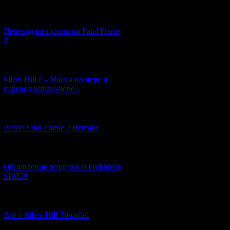
[03.04.2026] (4)
Перевод рассказов по Fatal Frame
2
[29.03.2026] (10)
Silent Hill F - Манга по игре и
перевод книги-нове...
[12.03.2026] (14)
Релиз Fatal Frame 2 Remake
[04.03.2026] (8)
Обновление разделов о Forbidden
SIREN
[13.02.2026] (20)
Всё о Silent Hill Townfall