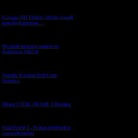
[27.06.2026] (4)
Cartagra HD Edition - Релиз новой
версии Картагры ...
[21.06.2026] (6)
Русский перевод манги по
Forbidden SIREN
[07.06.2026] (2)
Ремейк Resident Evil Code
Veronica
[19.04.2026] (28)
Обзор FATAL FRAME 2 Remake
[10.04.2026] (19)
Fatal Frame 2 - Разбор отличий в
новом Ремейке