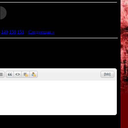
149
150
151
|
Следующая »