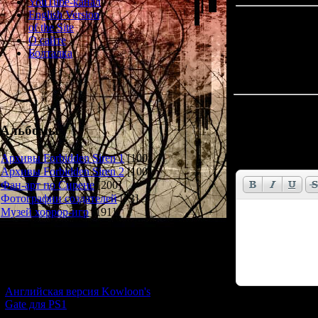
YouTube-канал
English Version
of the Site
О сайте
Болталка
Всего комментар
Альбомы
Имя *:
Email *:
Архивы Forbidden Siren 1
[100]
Архивы Forbidden Siren 2
[100]
Фан-арт по Сирене
[200]
Фотографии создателей
[73]
Музей хоррор-игр
[191]
Новости и обновления
[05.07.2026] (7)
Английская версия Kowloon's
Gate для PS1
Код *: