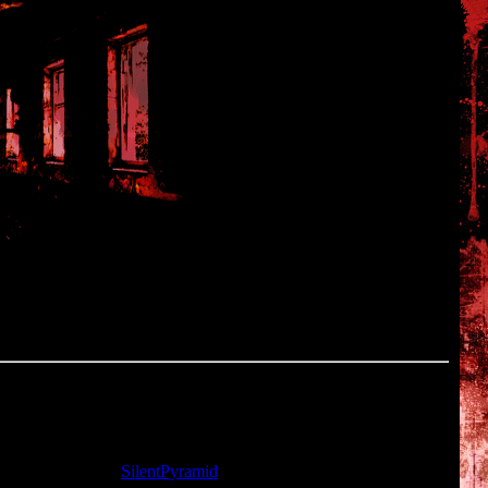
та: 22.11.2009 |
SilentPyramid