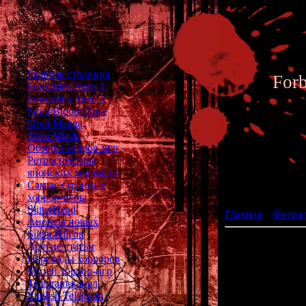
Главная страница
For
Forbidden Siren 1
Forbidden Siren 2
Siren Blood Curse
Siren Manga
Siren Movie
Обзоры хоррор-игр
Ретроспектива
японских хорроров
Фотоал
Самые странные
хоррор-игры
SlitterHead
Главная
»
Фотоа
Анонсы новых
Silent Hill'ов
Другие статьи
Переводы хорроров
Музей хоррор-игр
Telegram-канал
English Telegram