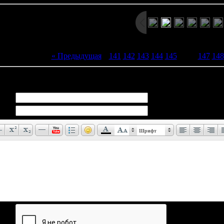
« Предыдущая
|
141
142
143
144
145
[
146
]
147
148
иев:
0
Шрифт