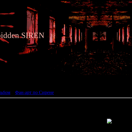
bidden SIREN
ьбом
льбом
»
Фан-арт по Сирене
» Siren fan art 146
Просмотров: 1395 | Размеры: 682x800px/382.1Kb | Да