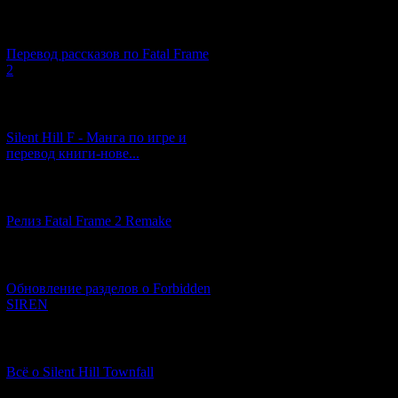
[03.04.2026] (4)
Перевод рассказов по Fatal Frame
2
[29.03.2026] (10)
Silent Hill F - Манга по игре и
перевод книги-нове...
[12.03.2026] (14)
Релиз Fatal Frame 2 Remake
[04.03.2026] (8)
Обновление разделов о Forbidden
SIREN
[13.02.2026] (20)
Всё о Silent Hill Townfall