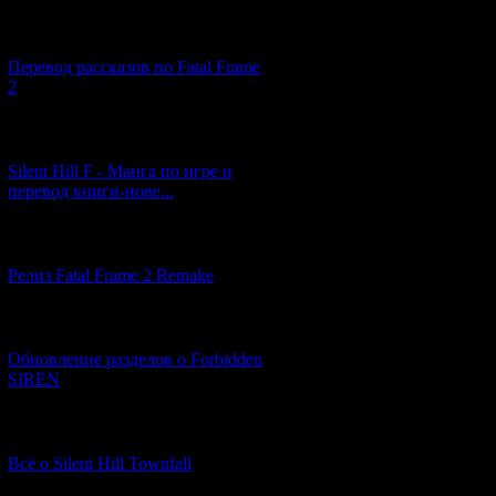
[03.04.2026] (4)
Перевод рассказов по Fatal Frame
2
[29.03.2026] (10)
Silent Hill F - Манга по игре и
перевод книги-нове...
[12.03.2026] (14)
Релиз Fatal Frame 2 Remake
[04.03.2026] (8)
Обновление разделов о Forbidden
SIREN
[13.02.2026] (20)
Всё о Silent Hill Townfall