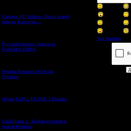
[27.06.2026] (4)
Cartagra HD Edition - Релиз новой
версии Картагры ...
[21.06.2026] (6)
Все смайлы
Русский перевод манги по
Forbidden SIREN
Код *:
[07.06.2026] (2)
Ремейк Resident Evil Code
Veronica
[19.04.2026] (30)
Обзор FATAL FRAME 2 Remake
[10.04.2026] (19)
Fatal Frame 2 - Разбор отличий в
новом Ремейке