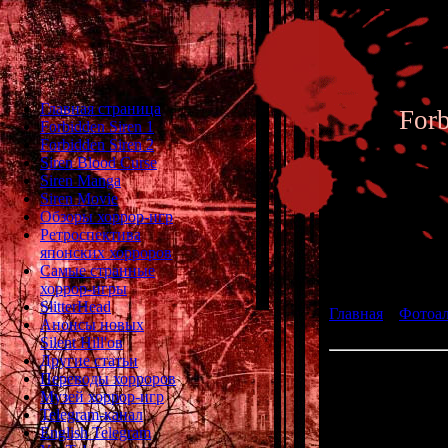
Главная страница
For
Forbidden Siren 1
Forbidden Siren 2
Siren Blood Curse
Siren Manga
Siren Movie
Обзоры хоррор-игр
Ретроспектива
японских хорроров
Фотоал
Самые странные
хоррор-игры
SlitterHead
Главная
»
Фотоа
Анонсы новых
fan art 143
Silent Hill'ов
Другие статьи
Переводы хорроров
Музей хоррор-игр
Telegram-канал
English Telegram