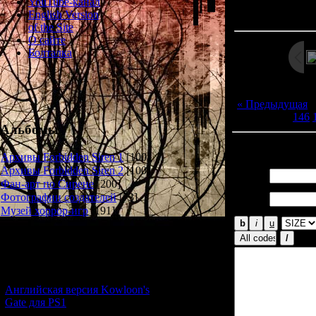
Просмотров: 12
YouTube-канал
Дата: 
English Version
of the Site
О сайте
Болталка
« Предыдущая
146
Альбомы
Всего комментар
Архивы Forbidden Siren 1
[100]
Архивы Forbidden Siren 2
[100]
Имя *:
Фан-арт по Сирене
[200]
Email
Фотографии создателей
[73]
*:
Музей хоррор-игр
[191]
Новости и обновления
[05.07.2026] (11)
Английская версия Kowloon's
Gate для PS1