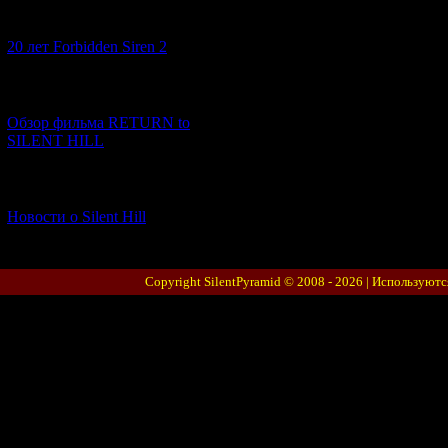
[10.02.2026] (1)
20 лет Forbidden Siren 2
[23.01.2026] (14)
Обзор фильма RETURN to
SILENT HILL
[06.01.2026] (11)
Новости о Silent Hill
Copyright SilentPyramid © 2008 - 2026 |
Используютс