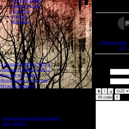
Просмотров: 130
YouTube-канал
Дата: 
English Version
of the Site
О сайте
Болталка
« Предыдущая
121
Альбомы
Всего комментар
Архивы Forbidden Siren 1
[100]
Архивы Forbidden Siren 2
[100]
Имя *:
Фан-арт по Сирене
[200]
Email
Фотографии создателей
[73]
*:
Музей хоррор-игр
[191]
Новости и обновления
[05.07.2026] (6)
Английская версия Kowloon's
Gate для PS1