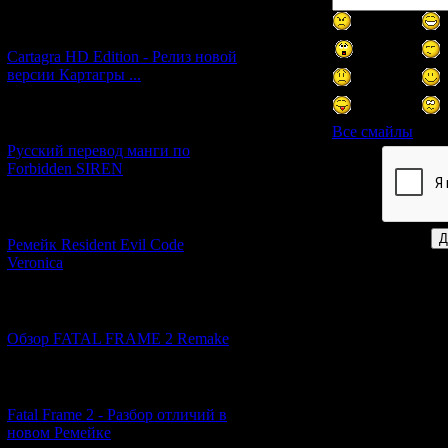
[27.06.2026] (4)
Cartagra HD Edition - Релиз новой
версии Картагры ...
[21.06.2026] (6)
Все смайлы
Русский перевод манги по
Forbidden SIREN
Код *:
[07.06.2026] (2)
Ремейк Resident Evil Code
Veronica
[19.04.2026] (28)
Обзор FATAL FRAME 2 Remake
[10.04.2026] (19)
Fatal Frame 2 - Разбор отличий в
новом Ремейке