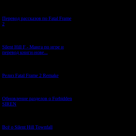
[03.04.2026] (4)
Перевод рассказов по Fatal Frame
2
[29.03.2026] (10)
Silent Hill F - Манга по игре и
перевод книги-нове...
[12.03.2026] (14)
Релиз Fatal Frame 2 Remake
[04.03.2026] (8)
Обновление разделов о Forbidden
SIREN
[13.02.2026] (20)
Всё о Silent Hill Townfall