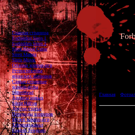
Главная страница
For
Forbidden Siren 1
Forbidden Siren 2
Siren Blood Curse
Siren Manga
Siren Movie
Обзоры хоррор-игр
Ретроспектива
японских хорроров
Фотоал
Самые странные
хоррор-игры
SlitterHead
Главная
»
Фотоа
Анонсы новых
fan art 118
Silent Hill'ов
Другие статьи
Переводы хорроров
Музей хоррор-игр
Telegram-канал
English Telegram