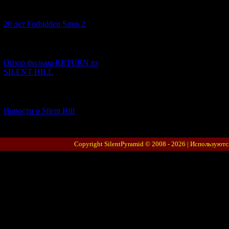
[10.02.2026] (1)
20 лет Forbidden Siren 2
[23.01.2026] (14)
Обзор фильма RETURN to
SILENT HILL
[06.01.2026] (11)
Новости о Silent Hill
Copyright SilentPyramid © 2008 - 2026 |
Используютс