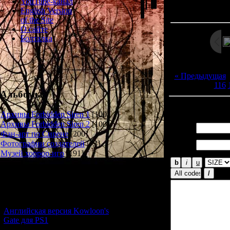
Просмотров: 13
YouTube-канал
Дата: 
English Version
of the Site
О сайте
Болталка
« Предыдущая
116
Альбомы
Всего комментар
Архивы Forbidden Siren 1
[100]
Архивы Forbidden Siren 2
[100]
Имя *:
Фан-арт по Сирене
[200]
Email
Фотографии создателей
[73]
*:
Музей хоррор-игр
[191]
Новости и обновления
[05.07.2026] (9)
Английская версия Kowloon's
Gate для PS1