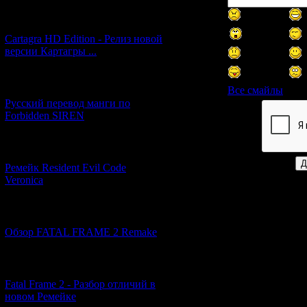
[27.06.2026] (4)
Cartagra HD Edition - Релиз новой
версии Картагры ...
[21.06.2026] (6)
Все смайлы
Русский перевод манги по
Forbidden SIREN
Код *:
[07.06.2026] (2)
Ремейк Resident Evil Code
Veronica
[19.04.2026] (28)
Обзор FATAL FRAME 2 Remake
[10.04.2026] (19)
Fatal Frame 2 - Разбор отличий в
новом Ремейке