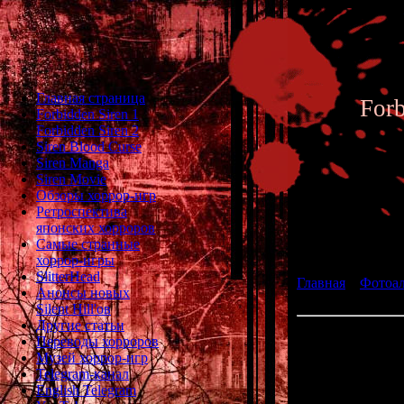
Главная страница
For
Forbidden Siren 1
Forbidden Siren 2
Siren Blood Curse
Siren Manga
Siren Movie
Обзоры хоррор-игр
Ретроспектива
японских хорроров
Фотоал
Самые странные
хоррор-игры
SlitterHead
Главная
»
Фотоа
Анонсы новых
fan art 113
Silent Hill'ов
Другие статьи
Переводы хорроров
Музей хоррор-игр
Telegram-канал
English Telegram