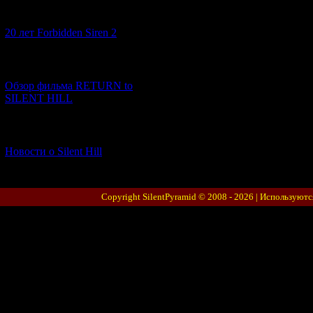
[10.02.2026] (1)
20 лет Forbidden Siren 2
[23.01.2026] (14)
Обзор фильма RETURN to
SILENT HILL
[06.01.2026] (11)
Новости о Silent Hill
Copyright SilentPyramid © 2008 - 2026 |
Используютс