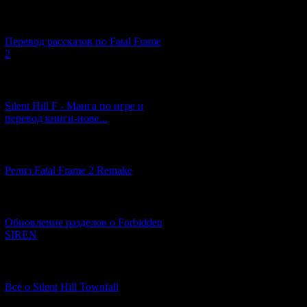
[03.04.2026] (4)
Перевод рассказов по Fatal Frame
2
[29.03.2026] (10)
Silent Hill F - Манга по игре и
перевод книги-нове...
[12.03.2026] (14)
Релиз Fatal Frame 2 Remake
[04.03.2026] (8)
Обновление разделов о Forbidden
SIREN
[13.02.2026] (20)
Всё о Silent Hill Townfall