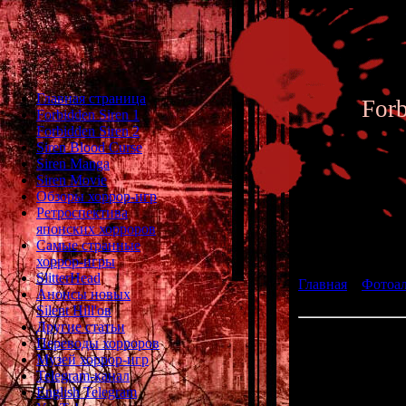
Главная страница
For
Forbidden Siren 1
Forbidden Siren 2
Siren Blood Curse
Siren Manga
Siren Movie
Обзоры хоррор-игр
Ретроспектива
японских хорроров
Фотоал
Самые странные
хоррор-игры
SlitterHead
Главная
»
Фотоа
Анонсы новых
fan art 114
Silent Hill'ов
Другие статьи
Переводы хорроров
Музей хоррор-игр
Telegram-канал
English Telegram