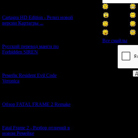
[27.06.2026] (4)
Cartagra HD Edition - Релиз новой
версии Картагры ...
[21.06.2026] (6)
Все смайлы
Русский перевод манги по
Forbidden SIREN
Код *:
[07.06.2026] (2)
Ремейк Resident Evil Code
Veronica
[19.04.2026] (28)
Обзор FATAL FRAME 2 Remake
[10.04.2026] (19)
Fatal Frame 2 - Разбор отличий в
новом Ремейке