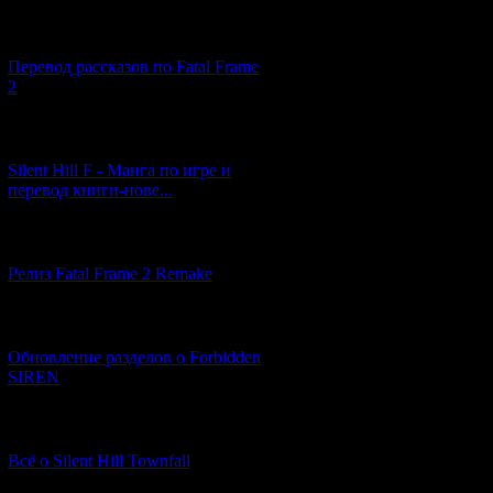
[03.04.2026] (4)
Перевод рассказов по Fatal Frame
2
[29.03.2026] (10)
Silent Hill F - Манга по игре и
перевод книги-нове...
[12.03.2026] (14)
Релиз Fatal Frame 2 Remake
[04.03.2026] (8)
Обновление разделов о Forbidden
SIREN
[13.02.2026] (20)
Всё о Silent Hill Townfall