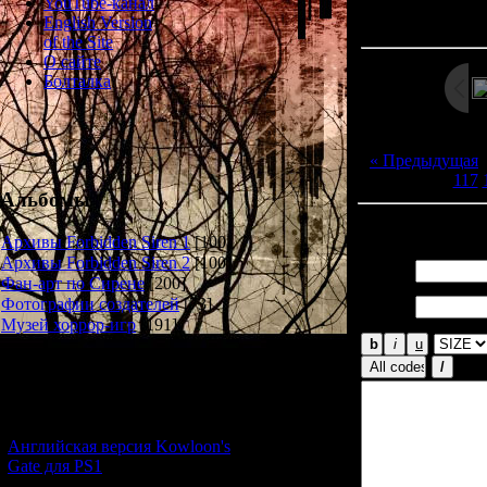
Просмотров: 138
YouTube-канал
Дата: 
English Version
of the Site
О сайте
Болталка
« Предыдущая
117
Альбомы
Всего комментар
Архивы Forbidden Siren 1
[100]
Архивы Forbidden Siren 2
[100]
Имя *:
Фан-арт по Сирене
[200]
Email
Фотографии создателей
[73]
*:
Музей хоррор-игр
[191]
Новости и обновления
[05.07.2026] (7)
Английская версия Kowloon's
Gate для PS1