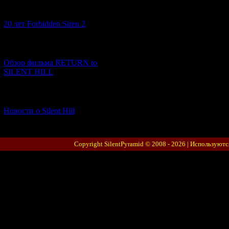
[10.02.2026] (1)
20 лет Forbidden Siren 2
[23.01.2026] (14)
Обзор фильма RETURN to
SILENT HILL
[06.01.2026] (11)
Новости о Silent Hill
Copyright SilentPyramid © 2008 - 2026 |
Используютс