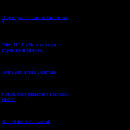
[03.04.2026] (4)
Перевод рассказов по Fatal Frame
2
[29.03.2026] (10)
Silent Hill F - Манга по игре и
перевод книги-нове...
[12.03.2026] (14)
Релиз Fatal Frame 2 Remake
[04.03.2026] (8)
Обновление разделов о Forbidden
SIREN
[13.02.2026] (20)
Всё о Silent Hill Townfall