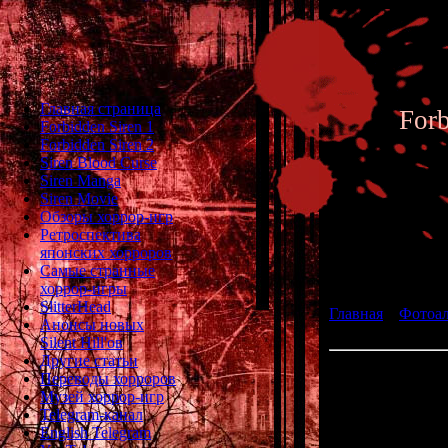
Главная страница
For
Forbidden Siren 1
Forbidden Siren 2
Siren Blood Curse
Siren Manga
Siren Movie
Обзоры хоррор-игр
Ретроспектива
японских хорроров
Фотоал
Самые странные
хоррор-игры
SlitterHead
Главная
»
Фотоа
Анонсы новых
fan art 120
Silent Hill'ов
Другие статьи
Переводы хорроров
Музей хоррор-игр
Telegram-канал
English Telegram