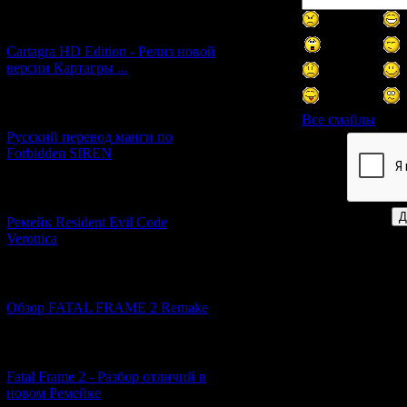
[27.06.2026] (4)
Cartagra HD Edition - Релиз новой
версии Картагры ...
[21.06.2026] (6)
Все смайлы
Русский перевод манги по
Forbidden SIREN
Код *:
[07.06.2026] (2)
Ремейк Resident Evil Code
Veronica
[19.04.2026] (28)
Обзор FATAL FRAME 2 Remake
[10.04.2026] (19)
Fatal Frame 2 - Разбор отличий в
новом Ремейке