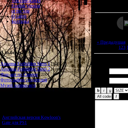
Просмотров: 128
YouTube-канал
Дата: 
English Version
of the Site
О сайте
Болталка
« Предыдущая
123
Альбомы
Всего комментар
Архивы Forbidden Siren 1
[100]
Архивы Forbidden Siren 2
[100]
Имя *:
Фан-арт по Сирене
[200]
Email
Фотографии создателей
[73]
*:
Музей хоррор-игр
[191]
Новости и обновления
[05.07.2026] (7)
Английская версия Kowloon's
Gate для PS1