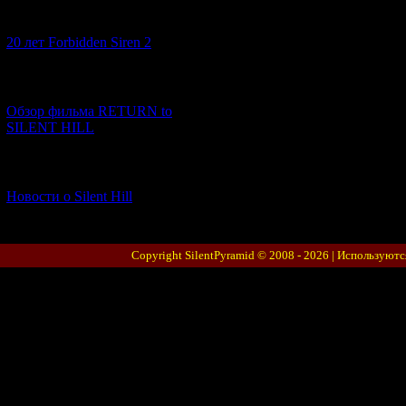
[10.02.2026] (1)
20 лет Forbidden Siren 2
[23.01.2026] (14)
Обзор фильма RETURN to
SILENT HILL
[06.01.2026] (11)
Новости о Silent Hill
Copyright SilentPyramid © 2008 - 2026 |
Используютс