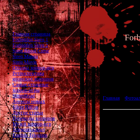
Главная страница
For
Forbidden Siren 1
Forbidden Siren 2
Siren Blood Curse
Siren Manga
Siren Movie
Обзоры хоррор-игр
Ретроспектива
японских хорроров
Фотоал
Самые странные
хоррор-игры
SlitterHead
Главная
»
Фотоа
Анонсы новых
Keiichiro Toyama 
Silent Hill'ов
Другие статьи
Кеичиро Тояма -
Переводы хорроров
Музей хоррор-игр
Telegram-канал
English Telegram