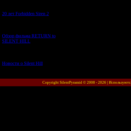
[10.02.2026] (1)
20 лет Forbidden Siren 2
[23.01.2026] (14)
Обзор фильма RETURN to
SILENT HILL
[06.01.2026] (11)
Новости о Silent Hill
Copyright SilentPyramid © 2008 - 2026 |
Используютс