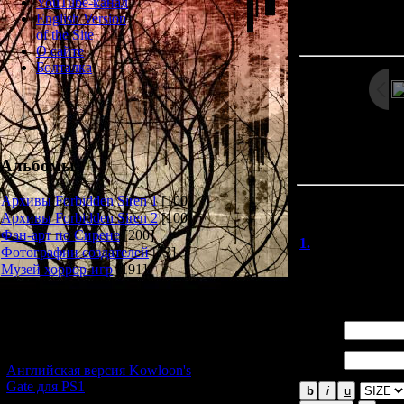
YouTube-канал
Просмотров: 20
English Version
Дата: 
of the Site
О сайте
Болталка
« Предыду
Альбомы
Архивы Forbidden Siren 1
[100]
Всего комментар
Архивы Forbidden Siren 2
[100]
Порядок вывод
Фан-арт по Сирене
[200]
1.
Miyako
Фотографии создателей
[73]
Toyama-san<3
Музей хоррор-игр
[191]
Новости и обновления
Имя *:
[05.07.2026] (8)
Email
*:
Английская версия Kowloon's
Gate для PS1