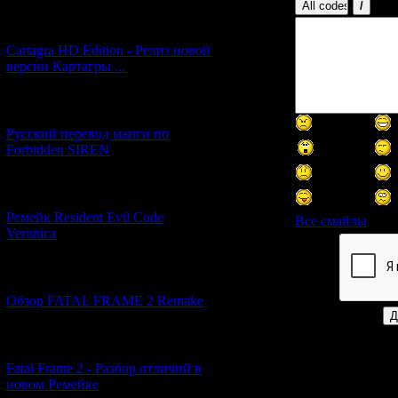
[27.06.2026] (4)
Cartagra HD Edition - Релиз новой
версии Картагры ...
[21.06.2026] (6)
Русский перевод манги по
Forbidden SIREN
[07.06.2026] (2)
Ремейк Resident Evil Code
Все смайлы
Veronica
Код *:
[19.04.2026] (28)
Обзор FATAL FRAME 2 Remake
[10.04.2026] (19)
Fatal Frame 2 - Разбор отличий в
новом Ремейке