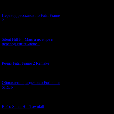
[03.04.2026] (4)
Перевод рассказов по Fatal Frame
2
[29.03.2026] (10)
Silent Hill F - Манга по игре и
перевод книги-нове...
[12.03.2026] (14)
Релиз Fatal Frame 2 Remake
[04.03.2026] (8)
Обновление разделов о Forbidden
SIREN
[13.02.2026] (20)
Всё о Silent Hill Townfall