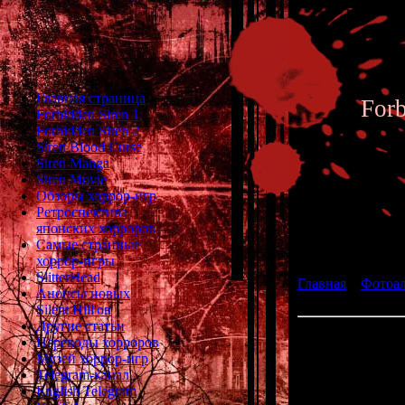
Главная страница
For
Forbidden Siren 1
Forbidden Siren 2
Siren Blood Curse
Siren Manga
Siren Movie
Обзоры хоррор-игр
Ретроспектива
японских хорроров
Фотоал
Самые странные
хоррор-игры
SlitterHead
Главная
»
Фотоа
Анонсы новых
Alexis
Silent Hill'ов
Другие статьи
Алексис игра
Переводы хорроров
Музей хоррор-игр
Telegram-канал
English Telegram