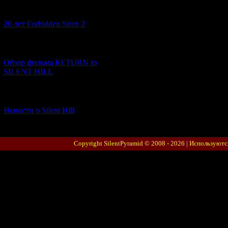
[10.02.2026] (1)
20 лет Forbidden Siren 2
[23.01.2026] (14)
Обзор фильма RETURN to
SILENT HILL
[06.01.2026] (11)
Новости о Silent Hill
Copyright SilentPyramid © 2008 - 2026 |
Используютс