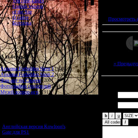
YouTube-канал
Просмотров: 232
English Version
Дата: 
of the Site
О сайте
Просмотреть 
Болталка
Альбомы
« Предыду
Архивы Forbidden Siren 1
[100]
Архивы Forbidden Siren 2
[100]
Фан-арт по Сирене
[200]
Всего комментар
Фотографии создателей
[73]
Музей хоррор-игр
[191]
Имя *:
Email
Новости и обновления
*:
[05.07.2026] (10)
Английская версия Kowloon's
Gate для PS1