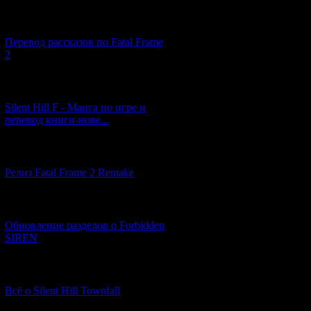
[03.04.2026] (4)
Перевод рассказов по Fatal Frame
2
[29.03.2026] (10)
Silent Hill F - Манга по игре и
перевод книги-нове...
[12.03.2026] (14)
Релиз Fatal Frame 2 Remake
[04.03.2026] (8)
Обновление разделов о Forbidden
SIREN
[13.02.2026] (20)
Всё о Silent Hill Townfall