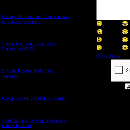
[27.06.2026] (4)
Cartagra HD Edition - Релиз новой
версии Картагры ...
[21.06.2026] (6)
Русский перевод манги по
Forbidden SIREN
Все смайлы
[07.06.2026] (2)
Код *:
Ремейк Resident Evil Code
Veronica
[19.04.2026] (28)
Обзор FATAL FRAME 2 Remake
[10.04.2026] (19)
Fatal Frame 2 - Разбор отличий в
новом Ремейке