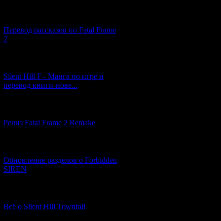
[03.04.2026] (4)
Перевод рассказов по Fatal Frame
2
[29.03.2026] (10)
Silent Hill F - Манга по игре и
перевод книги-нове...
[12.03.2026] (14)
Релиз Fatal Frame 2 Remake
[04.03.2026] (8)
Обновление разделов о Forbidden
SIREN
[13.02.2026] (20)
Всё о Silent Hill Townfall