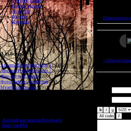
YouTube-канал
Просмотров: 235
English Version
Дата: 
of the Site
О сайте
Просмотреть 
Болталка
Альбомы
« Предыдуща
Архивы Forbidden Siren 1
[100]
Архивы Forbidden Siren 2
[100]
Фан-арт по Сирене
[200]
Всего комментар
Фотографии создателей
[73]
Музей хоррор-игр
[191]
Имя *:
Email
Новости и обновления
*:
[05.07.2026] (11)
Английская версия Kowloon's
Gate для PS1