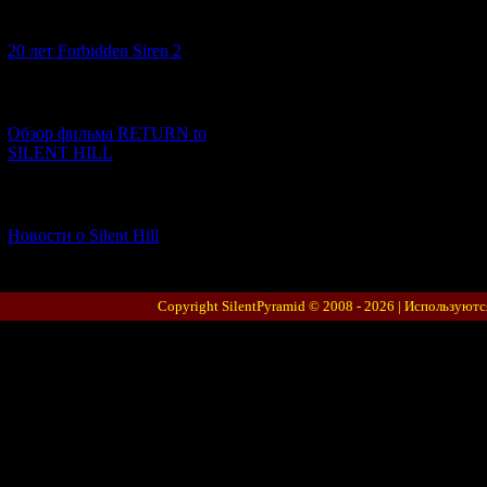
[10.02.2026] (1)
20 лет Forbidden Siren 2
[23.01.2026] (14)
Обзор фильма RETURN to
SILENT HILL
[06.01.2026] (11)
Новости о Silent Hill
Copyright SilentPyramid © 2008 - 2026 |
Используютс