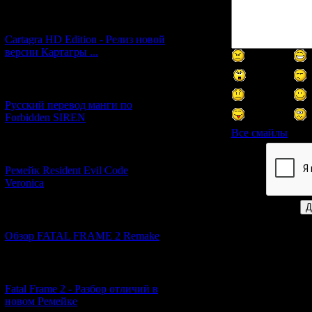
[27.06.2026] (4)
Cartagra HD Edition - Релиз новой
версии Картагры ...
[21.06.2026] (6)
Русский перевод манги по
Forbidden SIREN
Все смайлы
[07.06.2026] (2)
Код *:
Ремейк Resident Evil Code
Veronica
[19.04.2026] (30)
Обзор FATAL FRAME 2 Remake
[10.04.2026] (19)
Fatal Frame 2 - Разбор отличий в
новом Ремейке