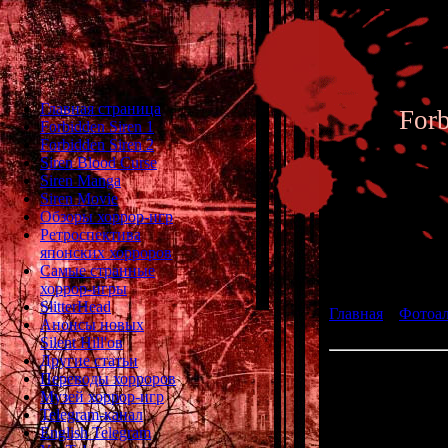
Главная страница
For
Forbidden Siren 1
Forbidden Siren 2
Siren Blood Curse
Siren Manga
Siren Movie
Обзоры хоррор-игр
Ретроспектива
японских хорроров
Фотоал
Самые странные
хоррор-игры
SlitterHead
Главная
»
Фотоа
Анонсы новых
Erina Moribayashi
Silent Hill'ов
Другие статьи
Девушка игра
Переводы хорроров
Музей хоррор-игр
Telegram-канал
English Telegram