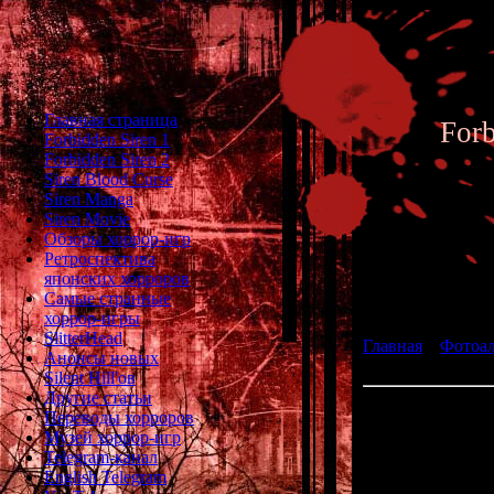
Главная страница
For
Forbidden Siren 1
Forbidden Siren 2
Siren Blood Curse
Siren Manga
Siren Movie
Обзоры хоррор-игр
Ретроспектива
японских хорроров
Фотоал
Самые странные
хоррор-игры
SlitterHead
Главная
»
Фотоа
Анонсы новых
Erina Moribayashi
Silent Hill'ов
Другие статьи
Переводы хорроров
Музей хоррор-игр
Telegram-канал
English Telegram