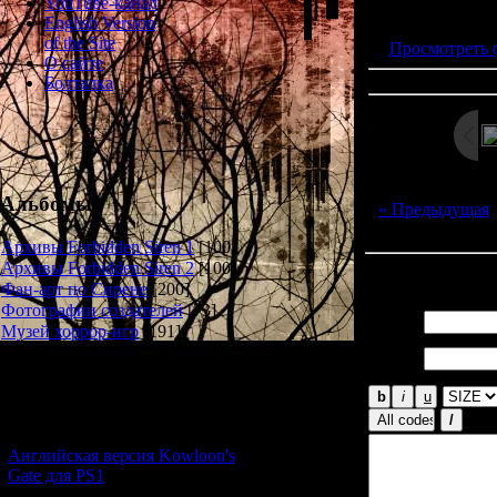
Просмотров: 218
YouTube-канал
Дата: 
English Version
of the Site
Просмотреть 
О сайте
Болталка
Альбомы
« Предыдущая
Архивы Forbidden Siren 1
[100]
Архивы Forbidden Siren 2
[100]
Всего комментар
Фан-арт по Сирене
[200]
Фотографии создателей
[73]
Имя *:
Музей хоррор-игр
[191]
Email
*:
Новости и обновления
[05.07.2026] (10)
Английская версия Kowloon's
Gate для PS1