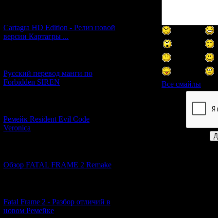
[27.06.2026] (4)
Cartagra HD Edition - Релиз новой
версии Картагры ...
[21.06.2026] (6)
Русский перевод манги по
Forbidden SIREN
Все смайлы
[07.06.2026] (2)
Код *:
Ремейк Resident Evil Code
Veronica
[19.04.2026] (30)
Обзор FATAL FRAME 2 Remake
[10.04.2026] (19)
Fatal Frame 2 - Разбор отличий в
новом Ремейке