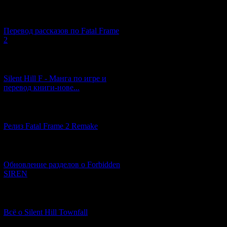
[03.04.2026] (4)
Перевод рассказов по Fatal Frame
2
[29.03.2026] (10)
Silent Hill F - Манга по игре и
перевод книги-нове...
[12.03.2026] (14)
Релиз Fatal Frame 2 Remake
[04.03.2026] (8)
Обновление разделов о Forbidden
SIREN
[13.02.2026] (20)
Всё о Silent Hill Townfall