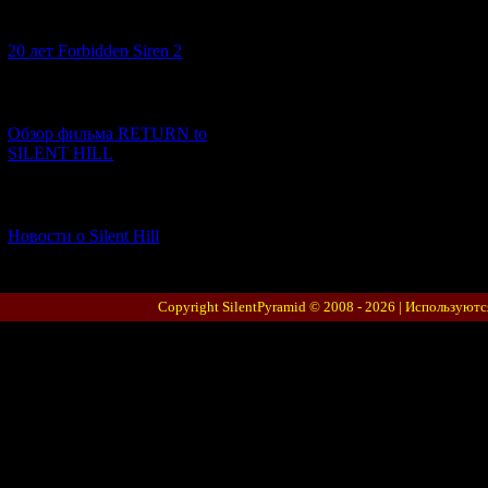
[10.02.2026] (1)
20 лет Forbidden Siren 2
[23.01.2026] (14)
Обзор фильма RETURN to
SILENT HILL
[06.01.2026] (11)
Новости о Silent Hill
Copyright SilentPyramid © 2008 - 2026 |
Используютс