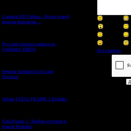
[27.06.2026] (4)
Cartagra HD Edition - Релиз новой
версии Картагры ...
[21.06.2026] (6)
Русский перевод манги по
Forbidden SIREN
Все смайлы
[07.06.2026] (2)
Код *:
Ремейк Resident Evil Code
Veronica
[19.04.2026] (28)
Обзор FATAL FRAME 2 Remake
[10.04.2026] (19)
Fatal Frame 2 - Разбор отличий в
новом Ремейке