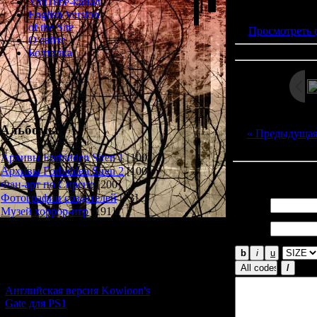
Просмотров: 271
YouTube-канал
Дата: 
English Version
of the Site
Просмотреть 
О сайте
Болталка
Альбомы
« Предыдуща
Архивы Forbidden Siren 1
[100]
Архивы Forbidden Siren 2
[100]
Всего комментар
Фан-арт по Сирене
[200]
Фотографии создателей
[73]
Имя *:
Музей хоррор-игр
[191]
Email
*:
Новости и обновления
[05.07.2026] (6)
Английская версия Kowloon's
Gate для PS1