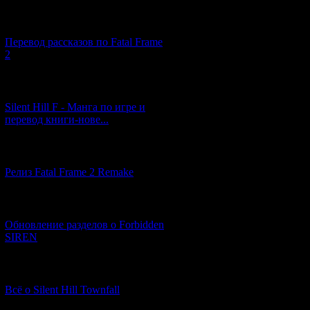
[03.04.2026] (4)
Перевод рассказов по Fatal Frame
2
[29.03.2026] (10)
Silent Hill F - Манга по игре и
перевод книги-нове...
[12.03.2026] (14)
Релиз Fatal Frame 2 Remake
[04.03.2026] (8)
Обновление разделов о Forbidden
SIREN
[13.02.2026] (20)
Всё о Silent Hill Townfall