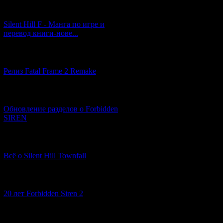
[29.03.2026] (10)
Silent Hill F - Манга по игре и
перевод книги-нове...
[12.03.2026] (14)
Релиз Fatal Frame 2 Remake
[04.03.2026] (8)
Обновление разделов о Forbidden
SIREN
[13.02.2026] (20)
Всё о Silent Hill Townfall
[10.02.2026] (1)
20 лет Forbidden Siren 2
[23.01.2026] (14)