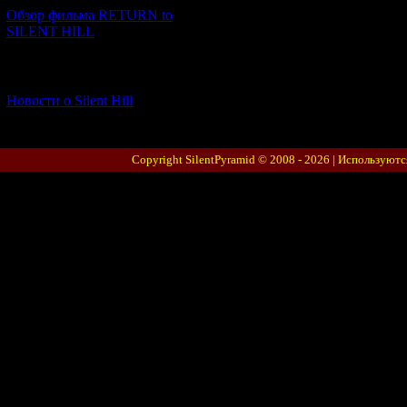
Обзор фильма RETURN to
SILENT HILL
[06.01.2026] (11)
Новости о Silent Hill
Copyright SilentPyramid © 2008 - 2026 |
Используютс