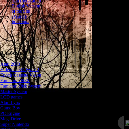
YouTube-канал
English Version
Совершенно у
of the Site
себе элементы s
О сайте
Мы блужда
Болталка
сражаемся с м
довольно прич
чудищ железными
из пистолетов. 
вопросы - а мы
ответим неверно
Альбомы
предусмотрен
Atari 2600
[3]
Cho Nazo-Oh 
Videopac \ Odyssei 2
[1]
Первая часть вы
Epoch Cassette Vision
[1]
Famicom \ NES
[25]
Famicom Disk System
[5]
Master System
[5]
LCD games
[2]
Просмотров: 240
Atari Lynx
[1]
Дата: 
Game Boy
[6]
PC Engine
[8]
MegaDrive
[7]
Super Nintendo
[18]