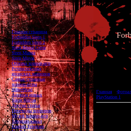
Главная страница
For
Forbidden Siren 1
Forbidden Siren 2
Siren Blood Curse
Siren Manga
Siren Movie
Обзоры хоррор-игр
Ретроспектива
японских хорроров
Фотоал
Самые странные
хоррор-игры
SlitterHead
Главная
»
Фотоа
Анонсы новых
PlayStation 1
» Ch
Silent Hill'ов
Другие статьи
Переводы хорроров
Музей хоррор-игр
жанр:
Telegram-канал
р
English Telegram