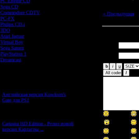
PC Engine CD
[7]
Sega CD
[5]
Commodore CDTV
[1]
« Предыдущая
|
PC-FX
[1]
Philips CD-i
[1]
3DO
[9]
Всего комментар
Atari Jaguar
[1]
Virtual Boy
[1]
Имя *:
Sega Saturn
[20]
Email
PlayStation 1
[51]
*:
Dreamcast
[12]
Новости и обновления
[05.07.2026] (10)
Английская версия Kowloon's
Gate для PS1
[27.06.2026] (4)
Cartagra HD Edition - Релиз новой
версии Картагры ...