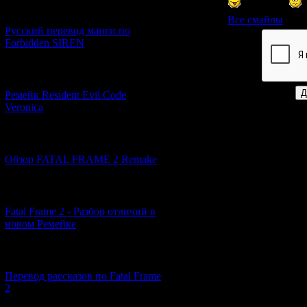
[21.06.2026] (6)
Все смайлы
Русский перевод манги по
Forbidden SIREN
Код *:
[07.06.2026] (2)
Ремейк Resident Evil Code
Veronica
[19.04.2026] (28)
Обзор FATAL FRAME 2 Remake
[10.04.2026] (19)
Fatal Frame 2 - Разбор отличий в
новом Ремейке
[03.04.2026] (4)
Перевод рассказов по Fatal Frame
2