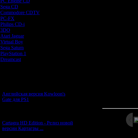
PC Engine CD
[7]
Это обновлённый
Sega CD
[5]
очень странны
Commodore CDTV
[1]
пользу. Саймон
PC-FX
[1]
розовый цв
Philips CD-i
[1]
понизили (пр
3DO
[9]
оригинальную
Atari Jaguar
[1]
нелепую трансу
Virtual Boy
[1]
такое безобра
Sega Saturn
[20]
Mode воспр
PlayStation 1
[51]
надр
Dreamcast
[12]
Мораль: играйте
лу
Новости и обновления
[05.07.2026] (11)
Английская версия Kowloon's
Просмотров: 218
Gate для PS1
Дата: 
[27.06.2026] (4)
Cartagra HD Edition - Релиз новой
версии Картагры ...