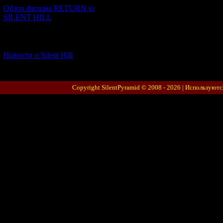
Обзор фильма RETURN to
SILENT HILL
[06.01.2026] (11)
Новости о Silent Hill
Copyright SilentPyramid © 2008 - 2026 |
Используютс