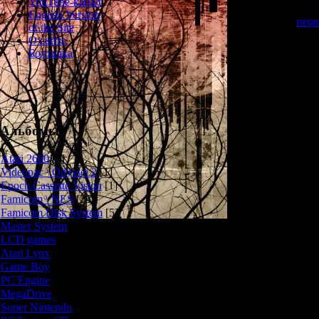
YouTube-канал
В 1993-м году 
English Version
ремейк
перв
of the Site
уровнями и но
О сайте
очень классны
Болталка
почему-то он 
компьютерах SH
эту игру мог
восемь лет (
сжалились над 
PlayStation. 
Альбомы
"Ca
Atari 2600
[3]
Здесь присутст
Videopac \ Odyssei 2
[1]
Epoch Cassette Vision
[1]
Famicom \ NES
[25]
Famicom Disk System
[5]
Этот режим яв
Master System
[5]
SHARP X68000,
всё отлично. 
LCD games
[2]
файты, отличн
Atari Lynx
[1]
классный ге
Game Boy
[6]
оформление... 
PC Engine
[8]
является о
MegaDrive
[7]
Super Nintendo
[18]