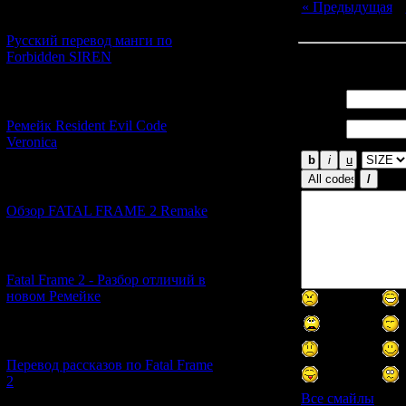
« Предыдущая
|
[21.06.2026] (6)
Русский перевод манги по
Forbidden SIREN
Всего комментар
Имя *:
[07.06.2026] (2)
Email
Ремейк Resident Evil Code
*:
Veronica
[19.04.2026] (30)
Обзор FATAL FRAME 2 Remake
[10.04.2026] (19)
Fatal Frame 2 - Разбор отличий в
новом Ремейке
[03.04.2026] (4)
Перевод рассказов по Fatal Frame
2
Все смайлы