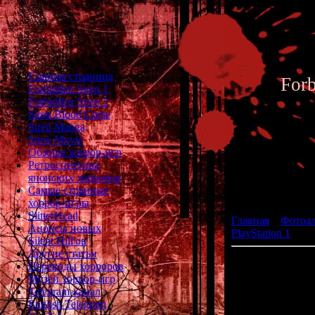
Главная страница
For
Forbidden Siren 1
Forbidden Siren 2
Siren Blood Curse
Siren Manga
Siren Movie
Обзоры хоррор-игр
Ретроспектива
японских хорроров
Фотоал
Самые странные
хоррор-игры
SlitterHead
Главная
»
Фотоа
Анонсы новых
PlayStation 1
» Cas
Silent Hill'ов
Другие статьи
C
Переводы хорроров
жа
Музей хоррор-игр
р
Telegram-канал
English Telegram