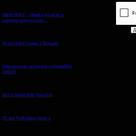
[29.03.2026] (10)
Код *:
Silent Hill F - Манга по игре и
перевод книги-нове...
[12.03.2026] (14)
Релиз Fatal Frame 2 Remake
[04.03.2026] (8)
Обновление разделов о Forbidden
SIREN
[13.02.2026] (20)
Всё о Silent Hill Townfall
[10.02.2026] (1)
20 лет Forbidden Siren 2
[23.01.2026] (14)