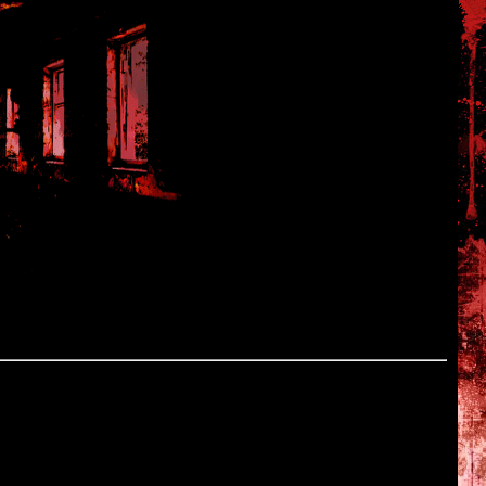
k
rsion
e
и под названием "BioHazard 2: Dual Shock Version".