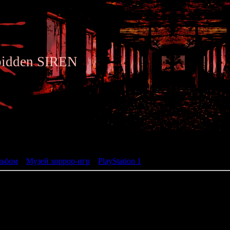
bidden SIREN
ьбом
льбом
»
Музей хоррор-игр
»
PlayStation 1
» BioHazard 2 Dual Shoc
BioHazard 2 Dual Shock Ve
жанр: Action Adventur
разработчик: Capcom
год: 1998
1998-го года Capcom выпустили дополненную версию второй част