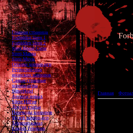
Главная страница
For
Forbidden Siren 1
Forbidden Siren 2
Siren Blood Curse
Siren Manga
Siren Movie
Обзоры хоррор-игр
Ретроспектива
японских хорроров
Фотоал
Самые странные
хоррор-игры
SlitterHead
Главная
»
Фотоа
Анонсы новых
Silent Hill'ов
Другие статьи
Переводы хорроров
Музей хоррор-игр
Telegram-канал
English Telegram
В январе 