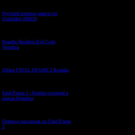
[21.06.2026] (6)
Русский перевод манги по
Forbidden SIREN
[07.06.2026] (2)
Ремейк Resident Evil Code
Veronica
[19.04.2026] (28)
Обзор FATAL FRAME 2 Remake
[10.04.2026] (19)
Fatal Frame 2 - Разбор отличий в
новом Ремейке
[03.04.2026] (4)
Перевод рассказов по Fatal Frame
2