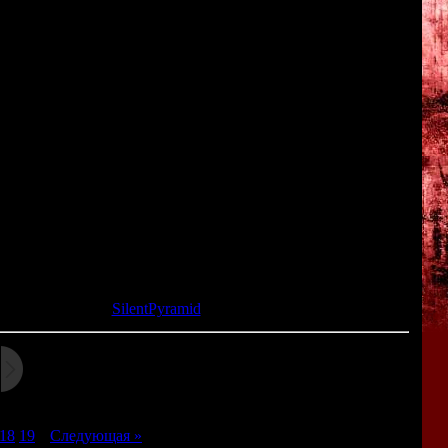
ьной версии:
 Mode". В нём можно играть за Леона, Клэр, Аду Вонг и
ция, полицейский участок), попутно собрав четыре части
лемёт и ракетница с бесконечным боезапасом. По сути это
острелять по монстрам.
ии игры (американская версия была немного сложнее, чем
тличий тут нет).
е через аналоговые стики, вибрация).
та: 29.04.2014 |
SilentPyramid
18
19
|
Следующая »