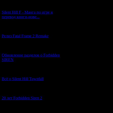
[29.03.2026] (10)
Silent Hill F - Манга по игре и
перевод книги-нове...
[12.03.2026] (14)
Релиз Fatal Frame 2 Remake
[04.03.2026] (8)
Обновление разделов о Forbidden
SIREN
[13.02.2026] (20)
Всё о Silent Hill Townfall
[10.02.2026] (1)
20 лет Forbidden Siren 2
[23.01.2026] (14)