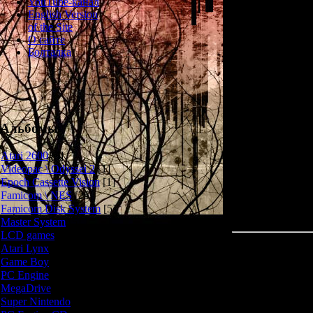
YouTube-канал
English Version
of the Site
1) Наиболее и
О сайте
Криса Редфилда
Болталка
2) Появился но
3) Добавлен ре
Альбомы
Atari 2600
[3]
Videopac \ Odyssei 2
[1]
Epoch Cassette Vision
[1]
Famicom \ NES
[25]
Famicom Disk System
[5]
Master System
[5]
LCD games
[2]
Atari Lynx
[1]
Game Boy
[6]
PC Engine
[8]
MegaDrive
[7]
Super Nintendo
[18]