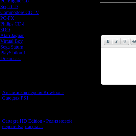
PC Engine CD
[7]
Sega CD
[5]
Всего комментар
Commodore CDTV
[1]
PC-FX
[1]
Имя *:
Philips CD-i
[1]
Email *:
3DO
[9]
Atari Jaguar
[1]
Virtual Boy
[1]
Sega Saturn
[20]
PlayStation 1
[51]
Dreamcast
[12]
Новости и обновления
[05.07.2026] (9)
Английская версия Kowloon's
Код *:
Gate для PS1
[27.06.2026] (4)
Cartagra HD Edition - Релиз новой
версии Картагры ...