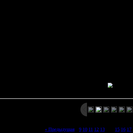
Вот список отличий от первоначал
нтересным дополнением является бонусный режим "Exreme Battle
. Наша цель - пройти несколько локаций (лаборатория, канализа
бомбы.
вый режим "Rookie Mode". В этом режиме нам даётся автомат, пу
читерский режим, в котором можно вдоволь п
жим "Arrange Mode" (USA Mode). Это аналог американской верс
японская - но каких-то существенных о
4) Добавлена поддержка Dual Shock-контроллера (управлени
Просмотров: 2230 | Размеры: 800x600px/253.6Kb | Да
« Предыдущая
|
9
10
11
12
13
[
14
]
15
16
17