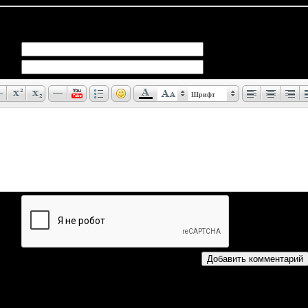
иев:
0
Шрифт