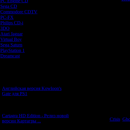
PC Engine CD
[7]
Sega CD
[5]
Сама по себе и
Commodore CDTV
[1]
первое знакомст
PC-FX
[1]
оставило исключ
Philips CD-i
[1]
Gun Survivor т
3DO
[9]
пройдя его зан
Atari Jaguar
[1]
изменить мнение 
Virtual Boy
[1]
Главными недос
Sega Saturn
[20]
малая продо
PlayStation 1
[51]
механика. 
Dreamcast
[12]
нелинейность (м
разными локац
оформление, а 
Новости и обновления
сценарий (сюже
чем сюжеты R
[05.07.2026] (11)
обладает доволь
страшная, но к
Английская версия Kowloon's
Gate для PS1
Кстати, инте
исследовать ло
[27.06.2026] (4)
много отсылок
Например, мн
Cartagra HD Edition - Релиз новой
Crisis
,
Gho
версии Картагры ...