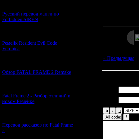
[21.06.2026] (6)
Просмотров: 245
Русский перевод манги по
Дата: 
Forbidden SIREN
[07.06.2026] (2)
Ремейк Resident Evil Code
Veronica
« Предыдущая
|
[19.04.2026] (30)
Обзор FATAL FRAME 2 Remake
Всего комментар
[10.04.2026] (19)
Имя *:
Fatal Frame 2 - Разбор отличий в
Email
новом Ремейке
*:
[03.04.2026] (4)
Перевод рассказов по Fatal Frame
2