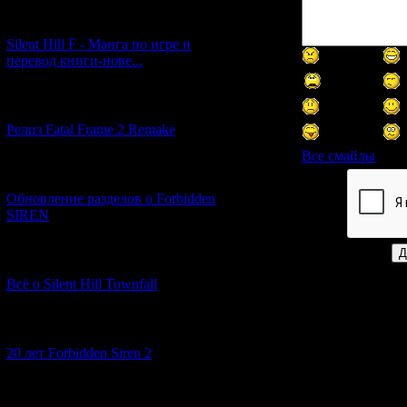
[29.03.2026] (10)
Silent Hill F - Манга по игре и
перевод книги-нове...
[12.03.2026] (14)
Релиз Fatal Frame 2 Remake
Все смайлы
[04.03.2026] (8)
Обновление разделов о Forbidden
Код *:
SIREN
[13.02.2026] (20)
Всё о Silent Hill Townfall
[10.02.2026] (1)
20 лет Forbidden Siren 2
[23.01.2026] (14)