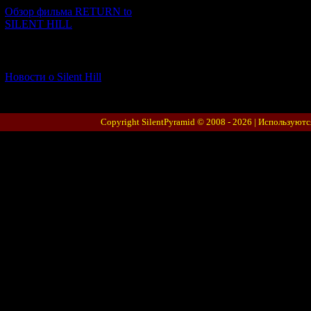
Обзор фильма RETURN to
SILENT HILL
[06.01.2026] (11)
Новости о Silent Hill
Copyright SilentPyramid © 2008 - 2026 |
Используютс