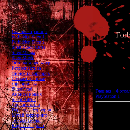
Главная страница
For
Forbidden Siren 1
Forbidden Siren 2
Siren Blood Curse
Siren Manga
Siren Movie
Обзоры хоррор-игр
Ретроспектива
японских хорроров
Фотоал
Самые странные
хоррор-игры
SlitterHead
Главная
»
Фотоа
Анонсы новых
PlayStation 1
» Bi
Silent Hill'ов
Другие статьи
Bio
Переводы хорроров
(R
Музей хоррор-игр
Telegram-канал
р
English Telegram