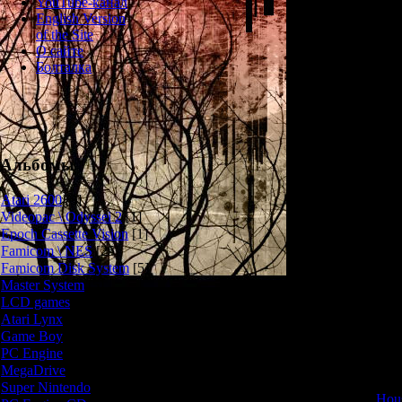
YouTube-канал
English Version
История Gun 
of the Site
событий третье
О сайте
но на этот раз 
Болталка
вспыхнула на ос
человека, пы
вертолёте - но
результате ав
головой и пот
вспомнить даже
Альбомы
амнезийного бе
Atari 2600
[3]
Videopac \ Odyssei 2
[1]
Игровой про
Epoch Cassette Vision
[1]
трёхмерного 
Famicom \ NES
[25]
(впрочем, с
Famicom Disk System
[5]
творение к нес
Master System
[5]
Gun-Shooting"
собираем 
LCD games
[2]
отстрелива
Atari Lynx
[1]
Интересная осо
Game Boy
[6]
том, что для уп
PC Engine
[8]
не только джо
MegaDrive
[7]
Таким образом,
Super Nintendo
[18]
Hous