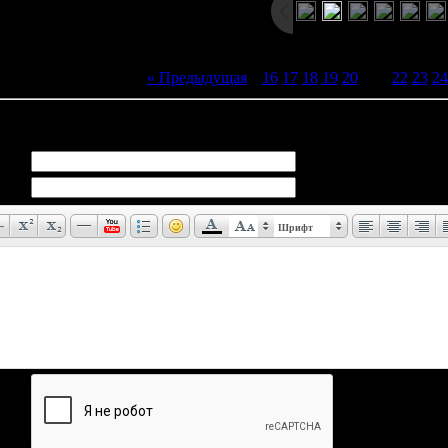
« Предыдущая
|
16
17
18
19
20
[
21
]
22
23
24
иев:
0
Шрифт