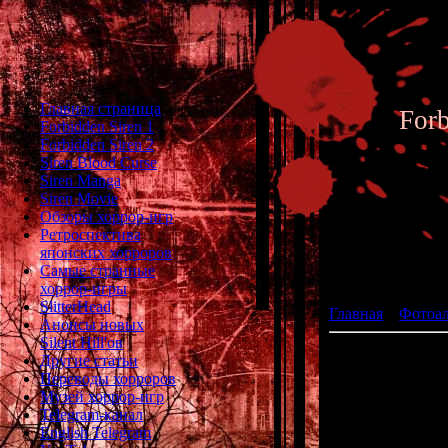
Главная страница
For
Forbidden Siren 1
Forbidden Siren 2
Siren Blood Curse
Siren Manga
Siren Movie
Обзоры хоррор-игр
Ретроспектива
японских хорроров
Фотоал
Самые странные
хоррор-игры
SlitterHead
Главная
»
Фотоа
Анонсы новых
Silent Hill'ов
Другие статьи
Переводы хорроров
Музей хоррор-игр
Telegram-канал
English Telegram
События Cha