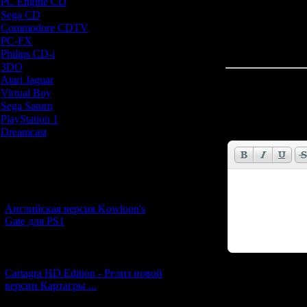
PC Engine CD
[7]
Sega CD
[5]
Commodore CDTV
[1]
PC-FX
[1]
Philips CD-i
[1]
3DO
[9]
Atari Jaguar
[1]
Всего комментар
Virtual Boy
[1]
Sega Saturn
[20]
Имя *:
PlayStation 1
[51]
Email *:
Dreamcast
[12]
Новости и обновления
[05.07.2026] (6)
Английская версия Kowloon's
Gate для PS1
[27.06.2026] (4)
Cartagra HD Edition - Релиз новой
Код *:
версии Картагры ...