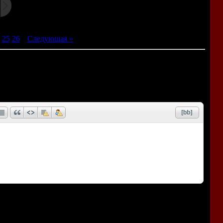
25
26
|
Следующая »