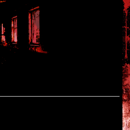
e
ment \ Taito
ите учёные обнаруживают клетки живых организмов - и