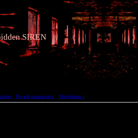
bidden SIREN
ьбом
льбом
»
Музей хоррор-игр
»
PlayStation 1
» Chaos Break
Chaos Break
жанр: Action Adventur
разработчик: EON Digital Entertain
год: 2000
os Break происходят в 2014-м году. В упавшем на Землю метеор