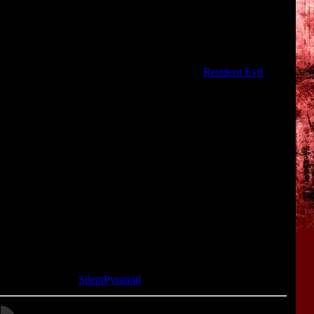
ineering". Но что-то пошло не так... Связь с лабораторией
Вскоре выясняется, что все учёные мертвы, а лаборатория
ами!
ицуки, либо за красноволосого солдата по имени Рик. Нам
ки. По сути, Chaos Break является клоном
Resident Evil
- но
сткого ограничения патронов - так что можно вдоволь
перекатываться и делать нехитрые комбо, избивая врагов
ировали всякие мелкие детали из Резидента:
льшой глаз.
ей на выбор.
ец-отряда.
 шапочка такая же.
био-эксперименты.
 мутантами.
ы зловеще-таинственным голосом.
та: 29.04.2014 |
SilentPyramid