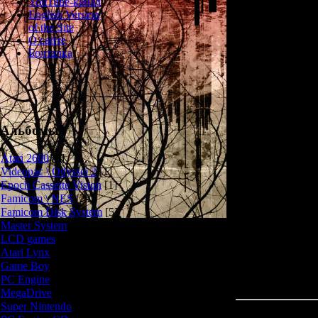
YouTube-канал
образцы этих кл
English Version
пропадает, и 
of the Site
О сайте
Болталка
Мы можем играть
предстоит иссле
с полностью
пострелять по 
Альбомы
Кс
Atari 2600
[3]
Videopac \ Odyssei 2
[1]
Epoch Cassette Vision
[1]
Famicom \ NES
[25]
Famicom Disk System
[5]
Master System
[5]
LCD games
[2]
Atari Lynx
[1]
Game Boy
[6]
PC Engine
[8]
MegaDrive
[7]
Super Nintendo
[18]