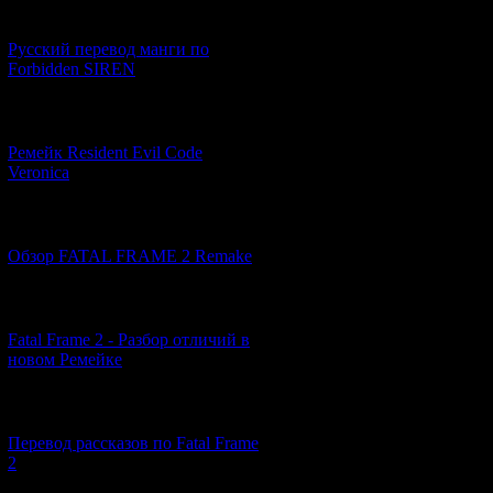
[21.06.2026] (6)
Русский перевод манги по
Forbidden SIREN
[07.06.2026] (2)
Ремейк Resident Evil Code
Veronica
[19.04.2026] (28)
Обзор FATAL FRAME 2 Remake
[10.04.2026] (19)
Fatal Frame 2 - Разбор отличий в
новом Ремейке
[03.04.2026] (4)
Перевод рассказов по Fatal Frame
2