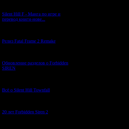
[29.03.2026] (10)
Silent Hill F - Манга по игре и
перевод книги-нове...
[12.03.2026] (14)
Релиз Fatal Frame 2 Remake
[04.03.2026] (8)
Обновление разделов о Forbidden
SIREN
[13.02.2026] (20)
Всё о Silent Hill Townfall
[10.02.2026] (1)
20 лет Forbidden Siren 2
[23.01.2026] (14)