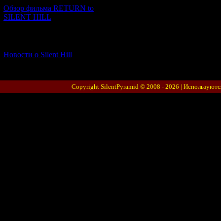
Обзор фильма RETURN to
SILENT HILL
[06.01.2026] (11)
Новости о Silent Hill
Copyright SilentPyramid © 2008 - 2026 |
Используютс