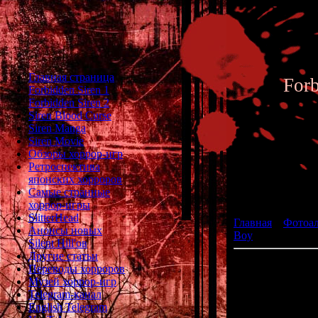
Главная страница
For
Forbidden Siren 1
Forbidden Siren 2
Siren Blood Curse
Siren Manga
Siren Movie
Обзоры хоррор-игр
Ретроспектива
японских хорроров
Фотоал
Самые странные
хоррор-игры
SlitterHead
Главная
»
Фотоа
Анонсы новых
Boy
» Heiankyo A
Silent Hill'ов
Другие статьи
Переводы хорроров
Музей хоррор-игр
Telegram-канал
разработчи
English Telegram