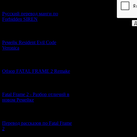
[21.06.2026] (6)
Код *:
Русский перевод манги по
Forbidden SIREN
[07.06.2026] (2)
Ремейк Resident Evil Code
Veronica
[19.04.2026] (28)
Обзор FATAL FRAME 2 Remake
[10.04.2026] (19)
Fatal Frame 2 - Разбор отличий в
новом Ремейке
[03.04.2026] (4)
Перевод рассказов по Fatal Frame
2