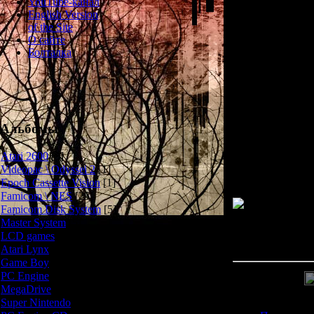
YouTube-канал
English Version
В Heiankyo A
of the Site
инопланетн
О сайте
преслед
Болталка
Подробное опи
Изначально
компьютерах NE
Альбомы
для GameBoy вк
классическую ве
Atari 2600
[3]
улучшенной 
Videopac \ Odyssei 2
[1]
Epoch Cassette Vision
[1]
Famicom \ NES
[25]
Famicom Disk System
[5]
Master System
[5]
Просмотров: 243
LCD games
[2]
Дата: 
Atari Lynx
[1]
Game Boy
[6]
PC Engine
[8]
MegaDrive
[7]
Super Nintendo
[18]