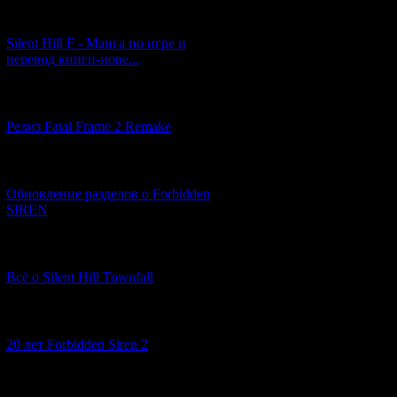
[29.03.2026] (10)
Silent Hill F - Манга по игре и
перевод книги-нове...
[12.03.2026] (14)
Релиз Fatal Frame 2 Remake
[04.03.2026] (8)
Обновление разделов о Forbidden
SIREN
[13.02.2026] (20)
Всё о Silent Hill Townfall
[10.02.2026] (1)
20 лет Forbidden Siren 2
[23.01.2026] (14)