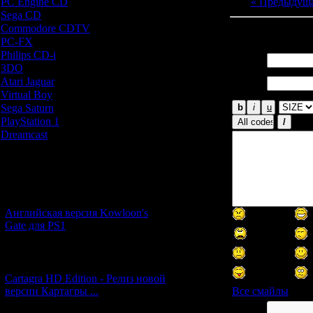
« Предыдущ
PC Engine CD
[7]
Sega CD
[5]
Commodore CDTV
[1]
Всего комментар
PC-FX
[1]
Philips CD-i
[1]
Имя *:
3DO
[9]
Email
Atari Jaguar
[1]
*:
Virtual Boy
[1]
Sega Saturn
[20]
PlayStation 1
[51]
Dreamcast
[12]
Новости и обновления
[05.07.2026] (6)
Английская версия Kowloon's
Gate для PS1
[27.06.2026] (4)
Cartagra HD Edition - Релиз новой
версии Картагры ...
Все смайлы