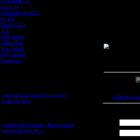
PC Engine CD
[7]
Sega CD
[5]
Интересный фа
Commodore CDTV
[1]
тиражом - поэ
PC-FX
[1]
считается одно
Philips CD-i
[1]
3DO
[9]
Atari Jaguar
[1]
Virtual Boy
[1]
Sega Saturn
[20]
PlayStation 1
[51]
Просмотров: 213
Dreamcast
[12]
Дата: 
Новости и обновления
[05.07.2026] (7)
Английская версия Kowloon's
« Предыдущ
Gate для PS1
Всего комментар
[27.06.2026] (4)
Имя *:
Cartagra HD Edition - Релиз новой
версии Картагры ...
Email
*: