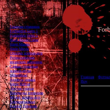
Главная страница
For
Forbidden Siren 1
Forbidden Siren 2
Siren Blood Curse
Siren Manga
Siren Movie
Обзоры хоррор-игр
Ретроспектива
японских хорроров
Фотоал
Самые странные
хоррор-игры
SlitterHead
Главная
»
Фотоа
Анонсы новых
Boy
» Castlevania
Silent Hill'ов
Другие статьи
Castlevania Lege
Переводы хорроров
Музей хоррор-игр
(悪魔城
Telegram-канал
жа
English Telegram
р