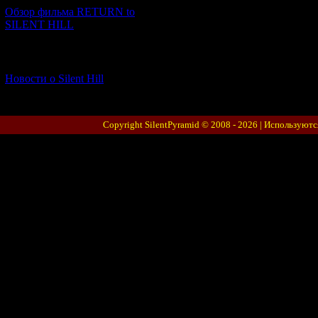
Обзор фильма RETURN to
SILENT HILL
[06.01.2026] (11)
Новости о Silent Hill
Copyright SilentPyramid © 2008 - 2026 |
Используютс