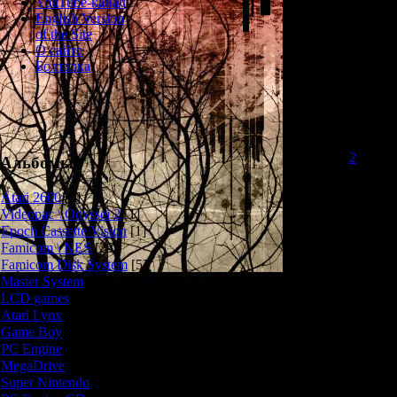
YouTube-канал
English Version
of the Site
Последняя 
О сайте
Касльваний для
Болталка
нам предстоит 
Соню Бельмонт
Геймплей здесь
и
2
. Доба
Альбомы
1) Наша герои
игре предусмот
Atari 2600
[3]
магии, лечащая
Videopac \ Odyssei 2
[1]
несколько с
Epoch Cassette Vision
[1]
2) Теперь в 
Famicom \ NES
[25]
получить самую
Famicom Disk System
[5]
5 секретных п
Master System
[5]
LCD games
[2]
Atari Lynx
[1]
В целом игр
Game Boy
[6]
простая и коро
магии, дару
PC Engine
[8]
превращает все 
MegaDrive
[7]
Просто включае
Super Nintendo
[18]