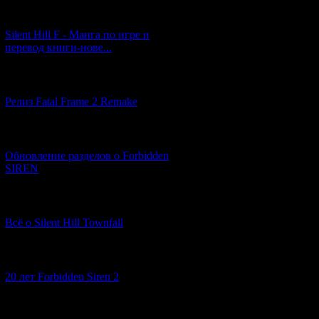
[29.03.2026] (10)
Silent Hill F - Манга по игре и
перевод книги-нове...
[12.03.2026] (14)
Релиз Fatal Frame 2 Remake
[04.03.2026] (8)
Обновление разделов о Forbidden
SIREN
[13.02.2026] (20)
Всё о Silent Hill Townfall
[10.02.2026] (1)
20 лет Forbidden Siren 2
[23.01.2026] (14)