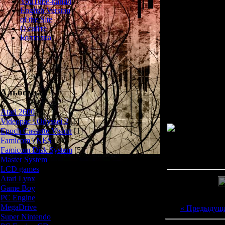
YouTube-канал
English Version
Портативный
of the Site
происходят за 1
О сайте
Игровая механи
Болталка
дополнительн
врагов сокращ
только четыр
получилась
хардкорной
серьёзным 
Альбомы
по
Atari 2600
[3]
Videopac \ Odyssei 2
[1]
Epoch Cassette Vision
[1]
Famicom \ NES
[25]
Просмотров: 206
Famicom Disk System
[5]
Дата: 
Master System
[5]
LCD games
[2]
Atari Lynx
[1]
Game Boy
[6]
PC Engine
[8]
MegaDrive
[7]
« Предыдущ
Super Nintendo
[18]