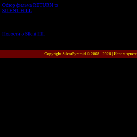
Обзор фильма RETURN to
SILENT HILL
[06.01.2026] (11)
Новости о Silent Hill
Copyright SilentPyramid © 2008 - 2026 |
Используютс