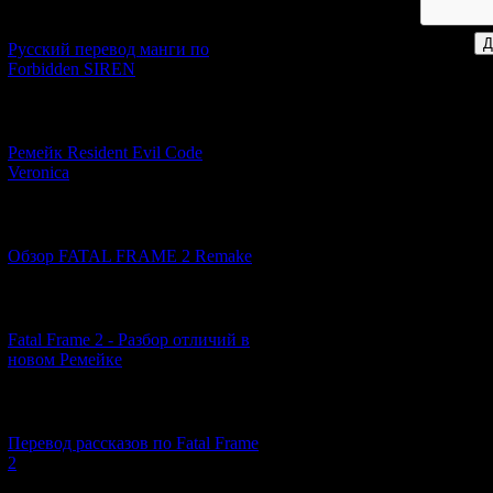
[21.06.2026] (6)
Русский перевод манги по
Forbidden SIREN
[07.06.2026] (2)
Ремейк Resident Evil Code
Veronica
[19.04.2026] (28)
Обзор FATAL FRAME 2 Remake
[10.04.2026] (19)
Fatal Frame 2 - Разбор отличий в
новом Ремейке
[03.04.2026] (4)
Перевод рассказов по Fatal Frame
2