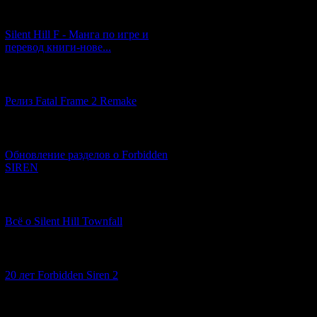
[29.03.2026] (10)
Silent Hill F - Манга по игре и
перевод книги-нове...
[12.03.2026] (14)
Релиз Fatal Frame 2 Remake
[04.03.2026] (8)
Обновление разделов о Forbidden
SIREN
[13.02.2026] (20)
Всё о Silent Hill Townfall
[10.02.2026] (1)
20 лет Forbidden Siren 2
[23.01.2026] (14)