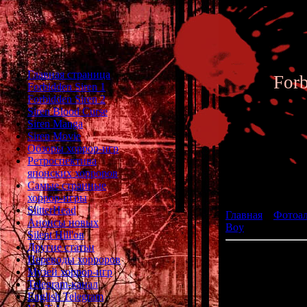
Главная страница
For
Forbidden Siren 1
Forbidden Siren 2
Siren Blood Curse
Siren Manga
Siren Movie
Обзоры хоррор-игр
Ретроспектива
японских хорроров
Фотоал
Самые странные
хоррор-игры
SlitterHead
Главная
»
Фотоа
Анонсы новых
Boy
» Castlevania
Silent Hill'ов
Другие статьи
Dracula Dens
Переводы хорроров
Музей хоррор-игр
жа
Telegram-канал
р
English Telegram