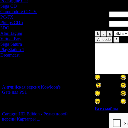
PC Engine CD
[7]
Всего комментар
Sega CD
[5]
Commodore CDTV
[1]
Имя *:
PC-FX
[1]
Email
Philips CD-i
[1]
*:
3DO
[9]
Atari Jaguar
[1]
Virtual Boy
[1]
Sega Saturn
[20]
PlayStation 1
[51]
Dreamcast
[12]
Новости и обновления
[05.07.2026] (6)
Английская версия Kowloon's
Gate для PS1
[27.06.2026] (4)
Все смайлы
Cartagra HD Edition - Релиз новой
версии Картагры ...
Код *: