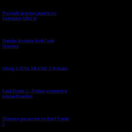
[21.06.2026] (6)
Русский перевод манги по
Forbidden SIREN
[07.06.2026] (2)
Ремейк Resident Evil Code
Veronica
[19.04.2026] (28)
Обзор FATAL FRAME 2 Remake
[10.04.2026] (19)
Fatal Frame 2 - Разбор отличий в
новом Ремейке
[03.04.2026] (4)
Перевод рассказов по Fatal Frame
2