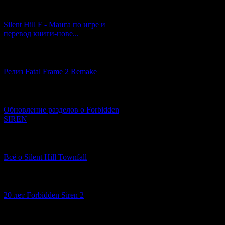
[29.03.2026] (10)
Silent Hill F - Манга по игре и
перевод книги-нове...
[12.03.2026] (14)
Релиз Fatal Frame 2 Remake
[04.03.2026] (8)
Обновление разделов о Forbidden
SIREN
[13.02.2026] (20)
Всё о Silent Hill Townfall
[10.02.2026] (1)
20 лет Forbidden Siren 2
[23.01.2026] (14)