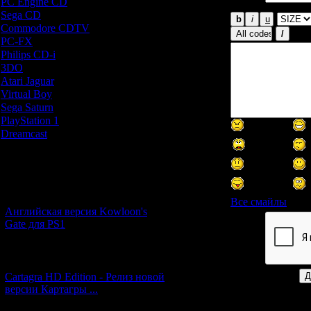
*:
PC Engine CD
[7]
Sega CD
[5]
Commodore CDTV
[1]
PC-FX
[1]
Philips CD-i
[1]
3DO
[9]
Atari Jaguar
[1]
Virtual Boy
[1]
Sega Saturn
[20]
PlayStation 1
[51]
Dreamcast
[12]
Новости и обновления
[05.07.2026] (6)
Все смайлы
Английская версия Kowloon's
Gate для PS1
Код *:
[27.06.2026] (4)
Cartagra HD Edition - Релиз новой
версии Картагры ...