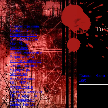
Главная страница
For
Forbidden Siren 1
Forbidden Siren 2
Siren Blood Curse
Siren Manga
Siren Movie
Обзоры хоррор-игр
Ретроспектива
японских хорроров
Фотоал
Самые странные
хоррор-игры
SlitterHead
Главная
»
Фотоа
Анонсы новых
Boy
» Castlevania
Silent Hill'ов
Другие статьи
Dracula Densetsu 
Переводы хорроров
Музей хоррор-игр
жа
Telegram-канал
р
English Telegram