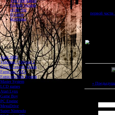
YouTube-канал
English Version
События игры 
of the Site
первой части 
О сайте
возродился
Болталка
Бельмонта. Теп
сразиться с ва
Альбомы
Просмотров: 228
Atari 2600
[3]
Дата: 
Videopac \ Odyssei 2
[1]
Epoch Cassette Vision
[1]
Famicom \ NES
[25]
Famicom Disk System
[5]
Master System
[5]
« Предыдущ
LCD games
[2]
Atari Lynx
[1]
Всего комментар
Game Boy
[6]
PC Engine
[8]
Имя *:
MegaDrive
[7]
Super Nintendo
[18]
Email