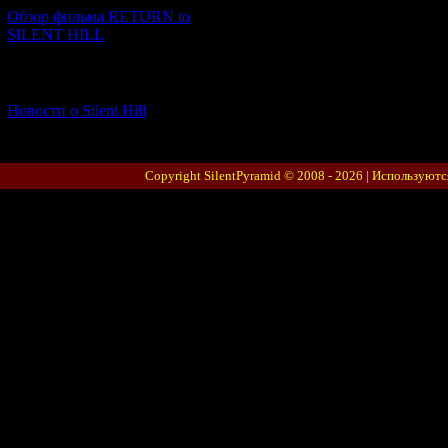
Обзор фильма RETURN to
SILENT HILL
[06.01.2026] (11)
Новости о Silent Hill
Copyright SilentPyramid © 2008 - 2026 |
Используютс