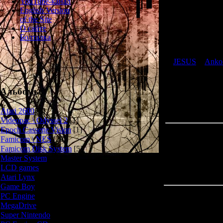
YouTube-канал
Играя роль будд
English Version
моря. Недавно з
of the Site
О сайте
Болталка
Игровой проце
через менюшн
JESUS
и
Anko
Альбомы
Atari 2600
[3]
Videopac \ Odyssei 2
[1]
Epoch Cassette Vision
[1]
Famicom \ NES
[25]
Famicom Disk System
[5]
Master System
[5]
LCD games
[2]
Atari Lynx
[1]
Game Boy
[6]
Всего комментар
PC Engine
[8]
MegaDrive
[7]
Super Nintendo
[18]
Имя *: