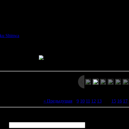
ийского монаха по имени Куджаку, нам предстоит отправиться 
десь начали происходить странные убийства - кто-то нападает на 
убийствам причастны жуткие д
сс в Kujaku Oh представляет собой смесь адвенчуры и RPG. Ис
о-командный интерфейс, в котором мы выбираем варианты типа "с
ku Shinwa
). Но помимо этого, нам также придётся сражаться с 
RPG.
Просмотров: 2939 | Размеры: 800x600px/235.1Kb | Да
« Предыдущая
|
9
10
11
12
13
[
14
]
15
16
17
иев:
0