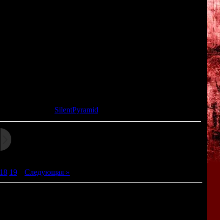
в маленькую японскую деревушку, расположенную на берегу
рыбаков и перерезает им горло. И вскоре выясняется, что к
емоны...
следование локаций и общение с персонажами происходит
мотреть", "говорить", "взять" и "использовать" (как в
монстрами - и эти сражения выполнены в стиле пошаговой
та: 19.11.2014 |
SilentPyramid
18
19
|
Следующая »