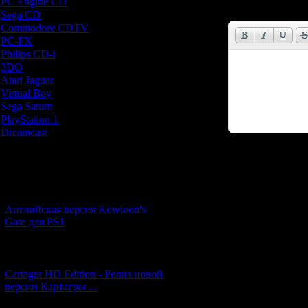
PC Engine CD
[7]
Email *:
Sega CD
[5]
Commodore CDTV
[1]
PC-FX
[1]
Philips CD-i
[1]
3DO
[9]
Atari Jaguar
[1]
Virtual Boy
[1]
Sega Saturn
[20]
PlayStation 1
[51]
Dreamcast
[12]
Новости и обновления
Код *:
[05.07.2026] (8)
Английская версия Kowloon's
Gate для PS1
[27.06.2026] (4)
Cartagra HD Edition - Релиз новой
версии Картагры ...