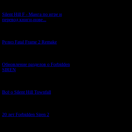
[29.03.2026] (10)
Silent Hill F - Манга по игре и
перевод книги-нове...
[12.03.2026] (14)
Релиз Fatal Frame 2 Remake
[04.03.2026] (8)
Обновление разделов о Forbidden
SIREN
[13.02.2026] (20)
Всё о Silent Hill Townfall
[10.02.2026] (1)
20 лет Forbidden Siren 2
[23.01.2026] (14)