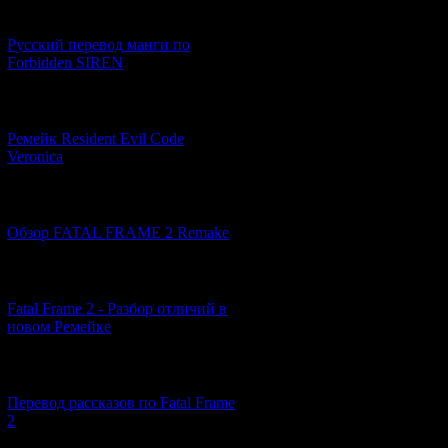
[21.06.2026] (6)
Русский перевод манги по
Forbidden SIREN
[07.06.2026] (2)
Ремейк Resident Evil Code
Veronica
[19.04.2026] (28)
Обзор FATAL FRAME 2 Remake
[10.04.2026] (19)
Fatal Frame 2 - Разбор отличий в
новом Ремейке
[03.04.2026] (4)
Перевод рассказов по Fatal Frame
2