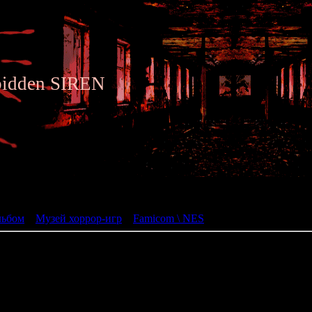
bidden SIREN
ьбом
льбом
»
Музей хоррор-игр
»
Famicom \ NES
» Kujaku Oh
Kujaku Oh
(孔雀王)
жанр: Adventure \ RPG
разработчик: Graphic Research \ 
год: 1988