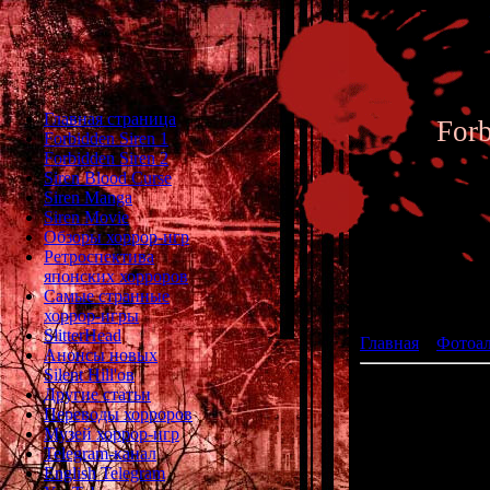
Главная страница
For
Forbidden Siren 1
Forbidden Siren 2
Siren Blood Curse
Siren Manga
Siren Movie
Обзоры хоррор-игр
Ретроспектива
японских хорроров
Фотоал
Самые странные
хоррор-игры
SlitterHead
Главная
»
Фотоа
Анонсы новых
Silent Hill'ов
Другие статьи
Переводы хорроров
Музей хоррор-игр
Telegram-канал
English Telegram