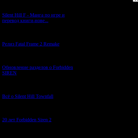
[29.03.2026] (10)
Silent Hill F - Манга по игре и
перевод книги-нове...
[12.03.2026] (14)
Релиз Fatal Frame 2 Remake
[04.03.2026] (8)
Обновление разделов о Forbidden
SIREN
[13.02.2026] (20)
Всё о Silent Hill Townfall
[10.02.2026] (1)
20 лет Forbidden Siren 2
[23.01.2026] (14)