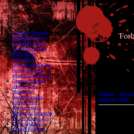
Главная страница
For
Forbidden Siren 1
Forbidden Siren 2
Siren Blood Curse
Siren Manga
Siren Movie
Обзоры хоррор-игр
Ретроспектива
японских хорроров
Фотоал
Самые странные
хоррор-игры
SlitterHead
Главная
»
Фотоа
Анонсы новых
Famicom \ NES
» 
Silent Hill'ов
Другие статьи
Gegege n
Переводы хорроров
(ゲゲ
Музей хоррор-игр
жа
Telegram-канал
English Telegram