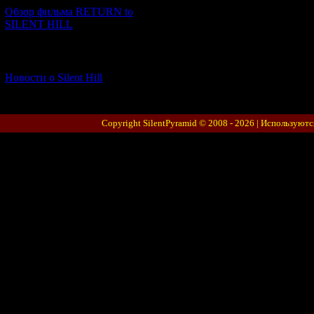
Обзор фильма RETURN to
SILENT HILL
[06.01.2026] (11)
Новости о Silent Hill
Copyright SilentPyramid © 2008 - 2026 |
Используютс