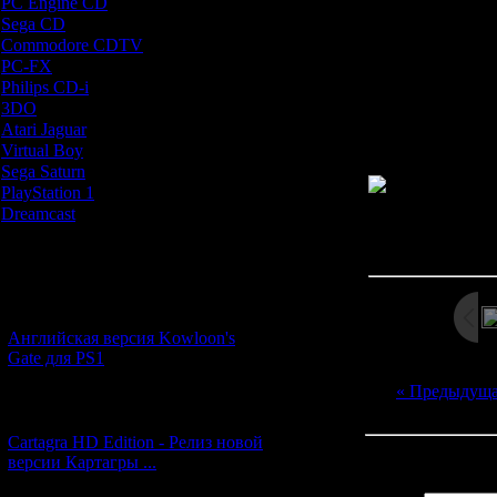
PC Engine CD
[7]
на удивление у
Sega CD
[5]
Gegege no Kit
Commodore CDTV
[1]
победы над 
PC-FX
[1]
возвращает на
Philips CD-i
[1]
повторяется по
3DO
[9]
се
Atari Jaguar
[1]
Virtual Boy
[1]
Sega Saturn
[20]
PlayStation 1
[51]
Dreamcast
[12]
Просмотров: 308
Дата: 
Новости и обновления
[05.07.2026] (6)
Английская версия Kowloon's
Gate для PS1
« Предыдущ
[27.06.2026] (4)
Cartagra HD Edition - Релиз новой
Всего комментар
версии Картагры ...