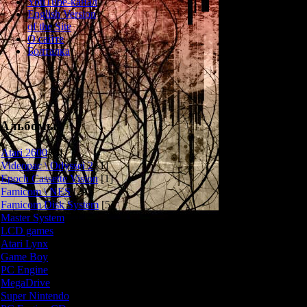
YouTube-канал
English Version
of the Site
Экшн-платфо
О сайте
хоррор-манги. И
Болталка
имени Кита
всевозможной не
также по
достопримечател
леса и гробниц
Альбомы
Игровой проце
разнообразен -
Atari 2600
[3]
ставятся разные
Videopac \ Odyssei 2
[1]
количество м
Epoch Cassette Vision
[1]
собрать нескол
Famicom \ NES
[25]
на некоторых ур
Famicom Disk System
[5]
иттан-момэне, к
Master System
[5]
вершине которы
LCD games
[2]
конечно
Atari Lynx
[1]
Game Boy
[6]
Игра весьма с
ошибок - здесь
PC Engine
[8]
убивает героя,
MegaDrive
[7]
лишь три жизни
Super Nintendo
[18]
механике и прив