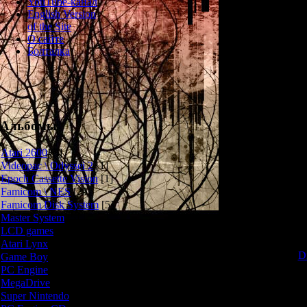
YouTube-канал
Главным героем
English Version
по имени Спа
of the Site
необычное у
О сайте
кладбищам. И в
Болталка
Спайк обнаруж
артефакт - 
подросток заб
приносит его в
Большая ошибк
школы начина
Альбомы
На протяжении 
Atari 2600
[3]
огромное зда
Videopac \ Odyssei 2
[1]
предметы и ср
Epoch Cassette Vision
[1]
найти прокл
Famicom \ NES
[25]
освободить во
Famicom Disk System
[5]
имени Самант
Master System
[5]
Игровой процес
LCD games
[2]
экшн-платфор
Atari Lynx
[1]
(наподобие
D
Game Boy
[6]
разделения 
PC Engine
[8]
блуждать по 
MegaDrive
[7]
любой послед
Super Nintendo
[18]
комнат нельз