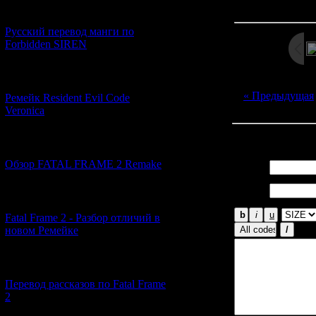
Дата: 
[21.06.2026] (6)
Русский перевод манги по
Forbidden SIREN
[07.06.2026] (2)
« Предыдущая
Ремейк Resident Evil Code
Veronica
Всего комментар
[19.04.2026] (29)
Обзор FATAL FRAME 2 Remake
Имя *:
Email
*:
[10.04.2026] (19)
Fatal Frame 2 - Разбор отличий в
новом Ремейке
[03.04.2026] (4)
Перевод рассказов по Fatal Frame
2