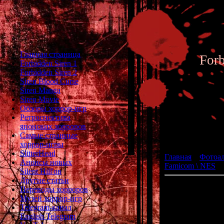
Главная страница
For
Forbidden Siren 1
Forbidden Siren 2
Siren Blood Curse
Siren Manga
Siren Movie
Обзоры хоррор-игр
Ретроспектива
японских хорроров
Фотоал
Самые странные
хоррор-игры
SlitterHead
Главная
»
Фотоа
Анонсы новых
Famicom \ NES
» 
Silent Hill'ов
Другие статьи
Переводы хорроров
жа
Музей хоррор-игр
раз
Telegram-канал
English Telegram