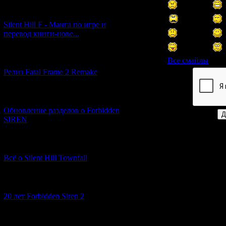
[29.03.2026] (10)
Silent Hill F - Манга по игре и
перевод книги-нове...
[12.03.2026] (14)
Все смайлы
Релиз Fatal Frame 2 Remake
Код *:
[04.03.2026] (8)
Обновление разделов о Forbidden
SIREN
[13.02.2026] (20)
Всё о Silent Hill Townfall
[10.02.2026] (1)
20 лет Forbidden Siren 2
[23.01.2026] (14)