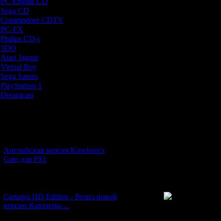
PC Engine CD
[7]
специальную эк
Sega CD
[5]
теории звучит и
Commodore CDTV
[1]
подво
PC-FX
[1]
Philips CD-i
[1]
1) В школе прис
3DO
[9]
80% из них я
Atari Jaguar
[1]
копиями друг др
Virtual Boy
[1]
становится мут
Sega Saturn
[20]
PlayStation 1
[51]
2) Бои с мо
Dreamcast
[12]
монстров отсут
месте и даже не
Новости и обновления
Поэтому игрово
лучшего. Да 
[05.07.2026] (11)
В итоге Ghou
тиражом - и с
Английская версия Kowloon's
встречаются д
Gate для PS1
полном комплек
[27.06.2026] (4)
Cartagra HD Edition - Релиз новой
версии Картагры ...
Просмотров: 263