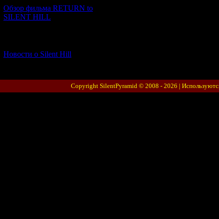
Обзор фильма RETURN to
SILENT HILL
[06.01.2026] (11)
Новости о Silent Hill
Copyright SilentPyramid © 2008 - 2026 |
Используютс