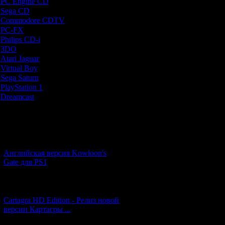
PC Engine CD
[7]
Пока мы не собе
Sega CD
[5]
секциях - нас не
Commodore CDTV
[1]
из по
PC-FX
[1]
Philips CD-i
[1]
2) В начале игр
3DO
[9]
каждой секундо
Atari Jaguar
[1]
уменьшаться. 
Virtual Boy
[1]
только от м
Sega Saturn
[20]
PlayStation 1
[51]
Dreamcast
[12]
3) На всю игру 
очень важн
Новости и обновления
4) В процесс
мешки с деньг
[05.07.2026] (7)
магазинах (лечи
Английская версия Kowloon's
музы
Gate для PS1
5) В Seikima
концовки: чтоб
[27.06.2026] (4)
должны не тол
обзавестись д
Cartagra HD Edition - Релиз новой
вещи можно ку
версии Картагры ...
очень дорого)