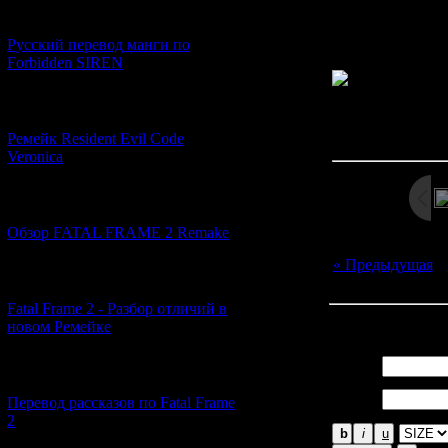
плохую конц
[21.06.2026] (6)
ко
Русский перевод манги по
Forbidden SIREN
[07.06.2026] (2)
Просмотров: 263
Дата: 
Ремейк Resident Evil Code
Veronica
[19.04.2026] (28)
Обзор FATAL FRAME 2 Remake
« Предыдущая
|
[10.04.2026] (19)
Fatal Frame 2 - Разбор отличий в
Всего комментар
новом Ремейке
Имя *:
[03.04.2026] (4)
Email
Перевод рассказов по Fatal Frame
*:
2