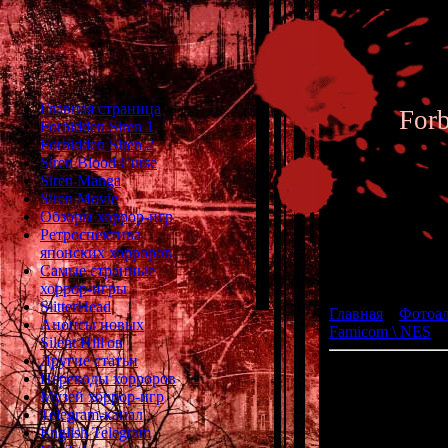
Главная страница
For
Forbidden Siren 1
Forbidden Siren 2
Siren Blood Curse
Siren Manga
Siren Movie
Обзоры хоррор-игр
Ретроспектива
японских хорроров
Фотоал
Самые странные
хоррор-игры
SlitterHead
Главная
»
Фотоа
Анонсы новых
Famicom \ NES
» 
Silent Hill'ов
Другие статьи
Seikim
Переводы хорроров
(
Музей хоррор-игр
Жа
Telegram-канал
English Telegram