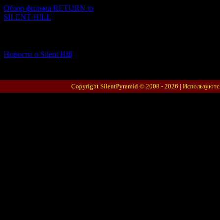
Обзор фильма RETURN to
SILENT HILL
[06.01.2026] (11)
Новости о Silent Hill
Copyright SilentPyramid © 2008 - 2026 |
Используютс