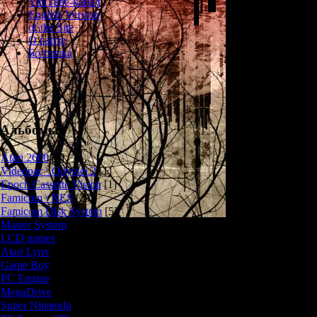
YouTube-канал
Изда
English Version
of the Site
Причудливый пл
О сайте
повествующий о
Болталка
По легенде, г
самим Дья
пропагандирова
музыку. Но Бо
Альбомы
похитил нес
похищения удал
Atari 2600
[3]
мужику по им
Videopac \ Odyssei 2
[1]
станет наши
Epoch Cassette Vision
[1]
предстоит прой
Famicom \ NES
[25]
рай и ад, чтобы
Famicom Disk System
[5]
и отыгра
Master System
[5]
LCD games
[2]
Надо призна
Atari Lynx
[1]
безумная. Пр
Game Boy
[6]
н
PC Engine
[8]
1) Здесь в
MegaDrive
[7]
исследование
Super Nintendo
[18]
предметов. Кажд