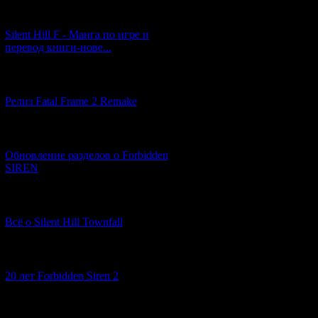
[29.03.2026] (10)
Silent Hill F - Манга по игре и
перевод книги-нове...
[12.03.2026] (14)
Релиз Fatal Frame 2 Remake
[04.03.2026] (8)
Обновление разделов о Forbidden
SIREN
[13.02.2026] (20)
Всё о Silent Hill Townfall
[10.02.2026] (1)
20 лет Forbidden Siren 2
[23.01.2026] (14)