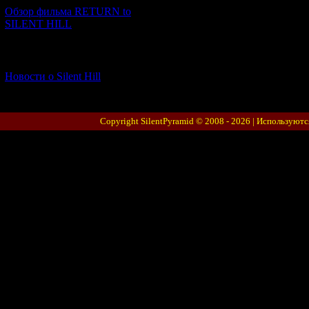
Обзор фильма RETURN to
SILENT HILL
[06.01.2026] (11)
Новости о Silent Hill
Copyright SilentPyramid © 2008 - 2026 |
Используютс