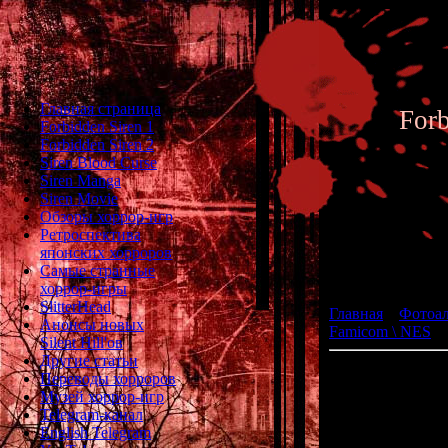
Главная страница
For
Forbidden Siren 1
Forbidden Siren 2
Siren Blood Curse
Siren Manga
Siren Movie
Обзоры хоррор-игр
Ретроспектива
японских хорроров
Фотоал
Самые странные
хоррор-игры
SlitterHead
Главная
»
Фотоа
Анонсы новых
Famicom \ NES
» 
Silent Hill'ов
Другие статьи
Переводы хорроров
Музей хоррор-игр
разраб
Telegram-канал
год: 1989 
English Telegram