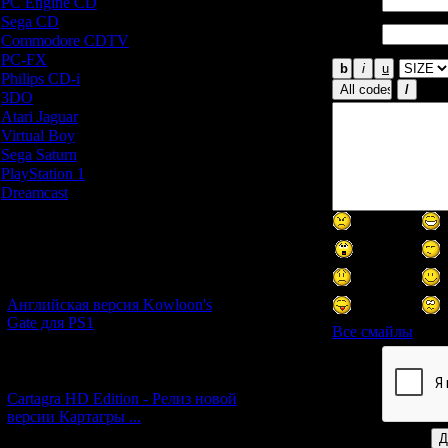
Имя *:
PC Engine CD
[7]
Sega CD
[5]
Email
Commodore CDTV
[1]
*:
PC-FX
[1]
Philips CD-i
[1]
3DO
[9]
Atari Jaguar
[1]
Virtual Boy
[1]
Sega Saturn
[20]
PlayStation 1
[51]
Dreamcast
[12]
Новости и обновления
[05.07.2026] (7)
Английская версия Kowloon's
Gate для PS1
Все смайлы
[27.06.2026] (4)
Код *:
Cartagra HD Edition - Релиз новой
версии Картагры ...