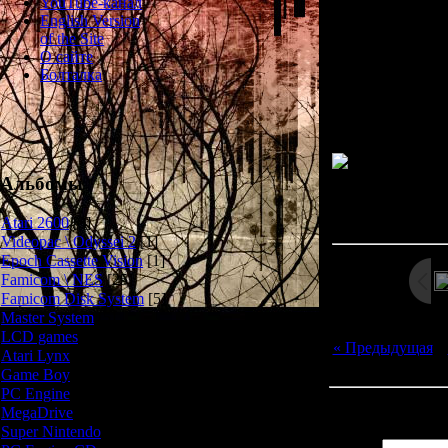
YouTube-канал
Shadowgate 
English Version
хоррор-адвен
of the Site
заброшенн
О сайте
исследовать
Болталка
Изначально игр
Альбомы
Просмотров: 249
Дата: 
Atari 2600
[3]
Videopac \ Odyssei 2
[1]
Epoch Cassette Vision
[1]
Famicom \ NES
[25]
Famicom Disk System
[5]
Master System
[5]
LCD games
[2]
« Предыдущая
|
Atari Lynx
[1]
Game Boy
[6]
PC Engine
[8]
Всего комментар
MegaDrive
[7]
Super Nintendo
[18]