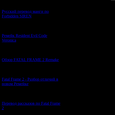
[21.06.2026] (6)
Русский перевод манги по
Forbidden SIREN
[07.06.2026] (2)
Ремейк Resident Evil Code
Veronica
[19.04.2026] (28)
Обзор FATAL FRAME 2 Remake
[10.04.2026] (19)
Fatal Frame 2 - Разбор отличий в
новом Ремейке
[03.04.2026] (4)
Перевод рассказов по Fatal Frame
2