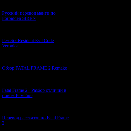
[21.06.2026] (6)
Русский перевод манги по
Forbidden SIREN
[07.06.2026] (2)
Ремейк Resident Evil Code
Veronica
[19.04.2026] (30)
Обзор FATAL FRAME 2 Remake
[10.04.2026] (19)
Fatal Frame 2 - Разбор отличий в
новом Ремейке
[03.04.2026] (4)
Перевод рассказов по Fatal Frame
2