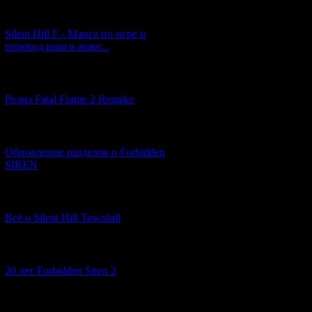
[29.03.2026] (10)
Silent Hill F - Манга по игре и
перевод книги-нове...
[12.03.2026] (14)
Релиз Fatal Frame 2 Remake
[04.03.2026] (8)
Обновление разделов о Forbidden
SIREN
[13.02.2026] (20)
Всё о Silent Hill Townfall
[10.02.2026] (1)
20 лет Forbidden Siren 2
[23.01.2026] (14)