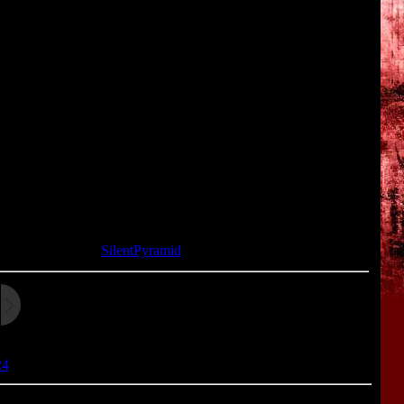
хода игры, это было "недалёкое будущее"). В результате
и вместе с ним пробуждаются орды жутких монстров. Нашим
скими способностями. Используя свои особые таланты,
пытаться уничтожить Галлуса.
м предстоит пройти 6 уровней, сражаясь со всевозможной
ми: тут можно посетить маленькую японскую деревушку,
амок, а также попрыгать по облакам в небесах. Причём, в
ться из левого конца карты в правый конец), но и этапы с
я того времени, вертикальные этапы были довольно редким
х.
та: 03.02.2013 |
SilentPyramid
24
[
25
] |
Следующая »