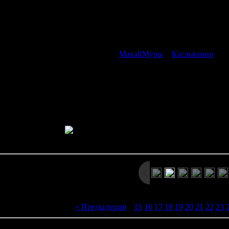
ai Club разворачиваются в Японии, в 1990-х годах (на момент вы
кана, древний демон Галлус пробудился от 5000-летнего сна - 
ем является парень по имени Акира, обладающий психокинетиче
Акире придётся проникнуть в логово демонов и по
ляет собой экшн-платформер типа
МакайМуры
и
Касльвании
. На
онской мифологии. Уровни получились достаточно разнообразны
кий особняк с лицами на стенах, подземную пещеру, огромный з
уют не только стандартные горизонтальные этапы (где надо двига
труктурой (где мы поднимаемся вверх или спускаемся вниз). Дл
явлением в платформера
Просмотров: 2493 | Размеры: 800x600px/392.1Kb | Да
« Предыдущая
|
15
16
17
18
19
20
21
22
23
иев:
0