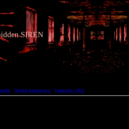
bidden SIREN
ьбом
льбом
»
Музей хоррор-игр
»
Famicom \ NES
» Youkai Club
Youkai Club
(妖怪倶楽部)
жанр: Action Platforme
разработчик: Jaleco
год: 1987