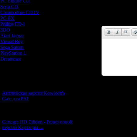
PC Engine CD
[7]
Sega CD
[5]
Имя *:
Commodore CDTV
[1]
PC-FX
[1]
Email *:
Philips CD-i
[1]
3DO
[9]
Atari Jaguar
[1]
Virtual Boy
[1]
Sega Saturn
[20]
PlayStation 1
[51]
Dreamcast
[12]
Новости и обновления
[05.07.2026] (7)
Код *:
Английская версия Kowloon's
Gate для PS1
[27.06.2026] (4)
Cartagra HD Edition - Релиз новой
версии Картагры ...