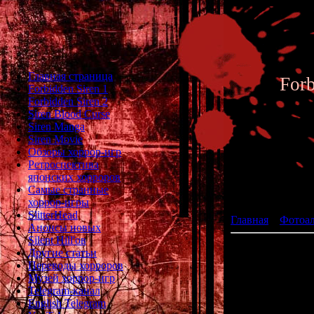
Главная страница
For
Forbidden Siren 1
Forbidden Siren 2
Siren Blood Curse
Siren Manga
Siren Movie
Обзоры хоррор-игр
Ретроспектива
японских хорроров
Фотоал
Самые странные
хоррор-игры
SlitterHead
Главная
»
Фотоа
Анонсы новых
Silent Hill'ов
Другие статьи
Переводы хорроров
Музей хоррор-игр
Telegram-канал
English Telegram