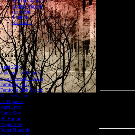
YouTube-канал
События Youk
English Version
извержения вул
of the Site
главным геро
О сайте
Болталка
Игра представ
нежитью из яп
сюрреалистичес
игре присутств
вертикальной с
Альбомы
Atari 2600
[3]
Videopac \ Odyssei 2
[1]
Epoch Cassette Vision
[1]
Famicom \ NES
[25]
Famicom Disk System
[5]
Master System
[5]
LCD games
[2]
Atari Lynx
[1]
Game Boy
[6]
PC Engine
[8]
MegaDrive
[7]
Super Nintendo
[18]
Всего комментар