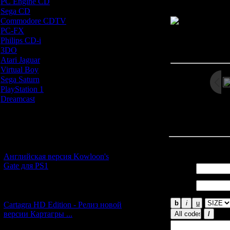
PC Engine CD
[7]
Sega CD
[5]
Commodore CDTV
[1]
PC-FX
[1]
Philips CD-i
[1]
Просмотров: 461
3DO
[9]
Дата: 
Atari Jaguar
[1]
Virtual Boy
[1]
Sega Saturn
[20]
PlayStation 1
[51]
Dreamcast
[12]
« Предыду
Новости и обновления
[05.07.2026] (10)
Всего комментар
Английская версия Kowloon's
Gate для PS1
Имя *:
Email
*:
[27.06.2026] (4)
Cartagra HD Edition - Релиз новой
версии Картагры ...