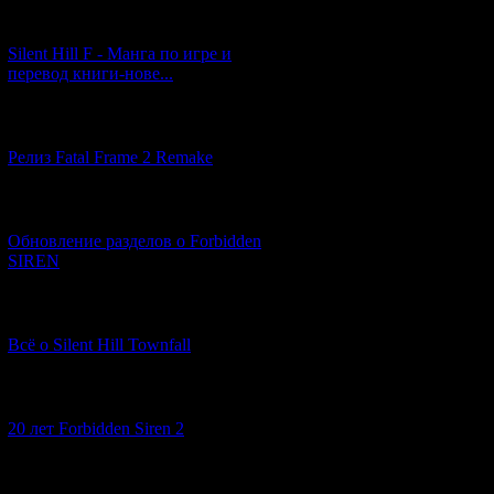
[29.03.2026] (10)
Silent Hill F - Манга по игре и
перевод книги-нове...
[12.03.2026] (14)
Релиз Fatal Frame 2 Remake
[04.03.2026] (8)
Обновление разделов о Forbidden
SIREN
[13.02.2026] (20)
Всё о Silent Hill Townfall
[10.02.2026] (1)
20 лет Forbidden Siren 2
[23.01.2026] (14)