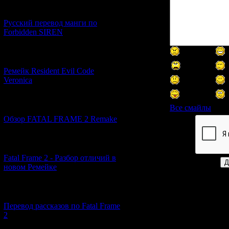
[21.06.2026] (6)
Русский перевод манги по
Forbidden SIREN
[07.06.2026] (2)
Ремейк Resident Evil Code
Veronica
[19.04.2026] (28)
Все смайлы
Обзор FATAL FRAME 2 Remake
Код *:
[10.04.2026] (19)
Fatal Frame 2 - Разбор отличий в
новом Ремейке
[03.04.2026] (4)
Перевод рассказов по Fatal Frame
2