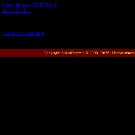
Обзор фильма RETURN to
SILENT HILL
[06.01.2026] (11)
Новости о Silent Hill
Copyright SilentPyramid © 2008 - 2026 |
Используютс