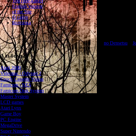
YouTube-канал
English Version
Игра по моти
of the Site
Дайдзиро
О сайте
возрождении 
Болталка
Геймплей в An
графическую а
no Densetsu
и
J
мир, решае
персонажами, в
Альбомы
"смотреть", "го
этого, игра так
Atari 2600
[3]
В конце каждого
Videopac \ Odyssei 2
[1]
огромными монс
Epoch Cassette Vision
[1]
игра переключа
Famicom \ NES
[25]
гей
Famicom Disk System
[5]
Master System
[5]
Для своего
LCD games
[2]
довольно-таки
Atari Lynx
[1]
здесь присутст
Game Boy
[6]
мне запомнил
(которая пресле
PC Engine
[8]
и сцена с деву
MegaDrive
[7]
раз
Super Nintendo
[18]