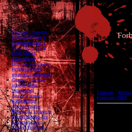
Главная страница
For
Forbidden Siren 1
Forbidden Siren 2
Siren Blood Curse
Siren Manga
Siren Movie
Обзоры хоррор-игр
Ретроспектива
японских хорроров
Фотоал
Самые странные
хоррор-игры
SlitterHead
Главная
»
Фотоа
Анонсы новых
Famicom \ NES
» 
Silent Hill'ов
Другие статьи
Переводы хорроров
Музей хоррор-игр
Telegram-канал
English Telegram