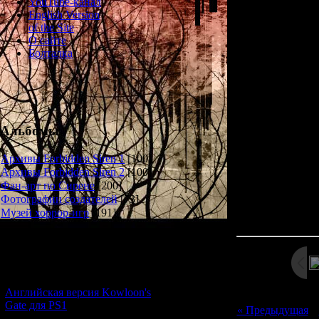
YouTube-канал
Required
English Version
of the Site
N
О сайте
Birthda
Болталка
Ti
Place of Bi
Past: To
Present: Awakeni
backu
Альбомы
Future: August w
Архивы Forbidden Siren 1
[100]
Архивы Forbidden Siren 2
[100]
Фан-арт по Сирене
[200]
Фотографии создателей
[73]
Просмотров: 12
Музей хоррор-игр
[191]
Дата: 
Новости и обновления
[05.07.2026] (11)
Английская версия Kowloon's
Gate для PS1
« Предыдущая
|