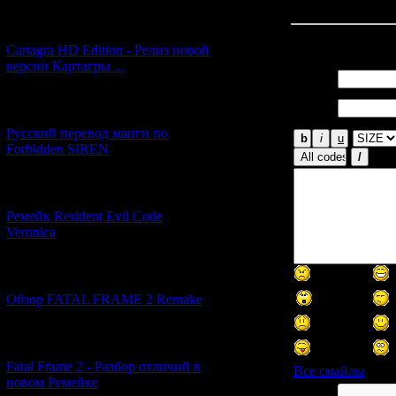
[27.06.2026] (4)
Всего комментар
Cartagra HD Edition - Релиз новой
версии Картагры ...
Имя *:
Email
[21.06.2026] (6)
*:
Русский перевод манги по
Forbidden SIREN
[07.06.2026] (2)
Ремейк Resident Evil Code
Veronica
[19.04.2026] (29)
Обзор FATAL FRAME 2 Remake
[10.04.2026] (19)
Fatal Frame 2 - Разбор отличий в
Все смайлы
новом Ремейке