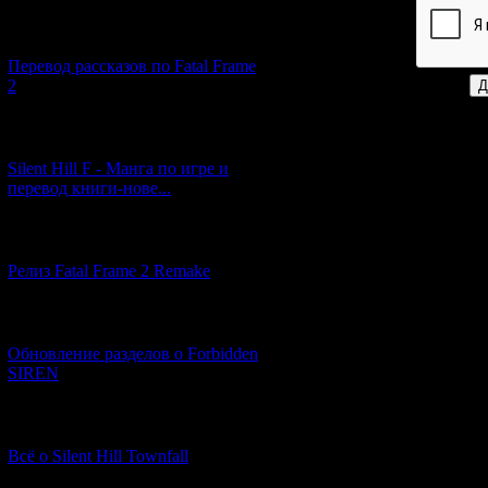
Код *:
[03.04.2026] (4)
Перевод рассказов по Fatal Frame
2
[29.03.2026] (10)
Silent Hill F - Манга по игре и
перевод книги-нове...
[12.03.2026] (14)
Релиз Fatal Frame 2 Remake
[04.03.2026] (8)
Обновление разделов о Forbidden
SIREN
[13.02.2026] (20)
Всё о Silent Hill Townfall