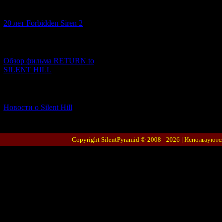
[10.02.2026] (1)
20 лет Forbidden Siren 2
[23.01.2026] (14)
Обзор фильма RETURN to
SILENT HILL
[06.01.2026] (11)
Новости о Silent Hill
Copyright SilentPyramid © 2008 - 2026 |
Используютс