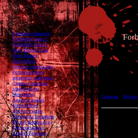
Главная страница
For
Forbidden Siren 1
Forbidden Siren 2
Siren Blood Curse
Siren Manga
Siren Movie
Обзоры хоррор-игр
Ретроспектива
японских хорроров
Фотоал
Самые странные
хоррор-игры
SlitterHead
Главная
»
Фотоа
Анонсы новых
Siren 2 - Archive 
Silent Hill'ов
Другие статьи
073
Переводы хорроров
Музей хоррор-игр
Ch
Telegram-канал
English Telegram
Place: Y