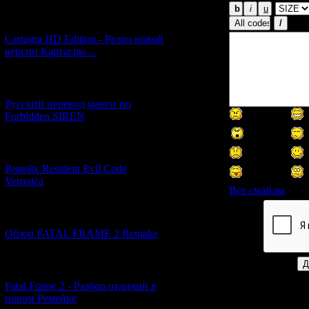
[27.06.2026] (4)
Cartagra HD Edition - Релиз новой
версии Картагры ...
[21.06.2026] (6)
Русский перевод манги по
Forbidden SIREN
[07.06.2026] (2)
Ремейк Resident Evil Code
Veronica
Все смайлы
[19.04.2026] (28)
Код *:
Обзор FATAL FRAME 2 Remake
[10.04.2026] (19)
Fatal Frame 2 - Разбор отличий в
новом Ремейке