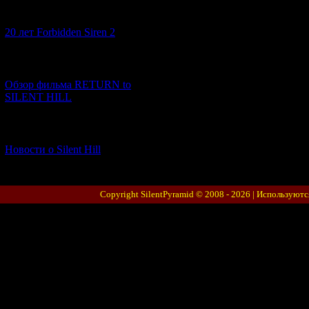
[10.02.2026] (1)
20 лет Forbidden Siren 2
[23.01.2026] (14)
Обзор фильма RETURN to
SILENT HILL
[06.01.2026] (11)
Новости о Silent Hill
Copyright SilentPyramid © 2008 - 2026 |
Используютс