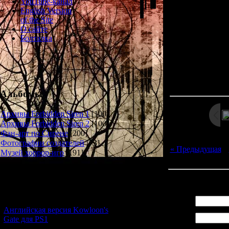
YouTube-канал
Req
English Version
of the Site
A bracelet imbedd
О сайте
the inside of 
Болталка
Просмотров: 14
Дата: 
Альбомы
Архивы Forbidden Siren 1
[100]
Архивы Forbidden Siren 2
[100]
Фан-арт по Сирене
[200]
Фотографии создателей
[73]
« Предыдущая
|
Музей хоррор-игр
[191]
Новости и обновления
Всего комментар
[05.07.2026] (7)
Имя *:
Английская версия Kowloon's
Email
Gate для PS1
*: