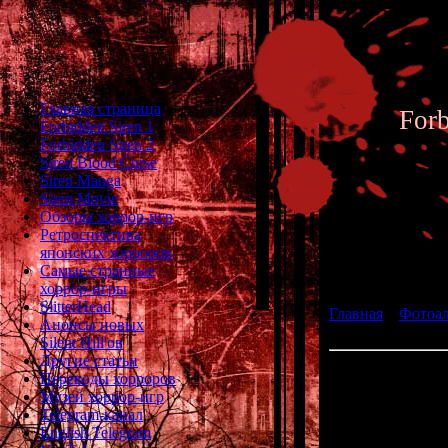
Главная страница
For
Forbidden Siren 1
Forbidden Siren 2
Siren Blood Curse
Siren Manga
Siren Movie
Обзоры хоррор-игр
Ретроспектива
японских хорроров
Фотоал
Самые странные
хоррор-игры
SlitterHead
Главная
»
Фотоа
Анонсы новых
Siren 2 - Archive 
Silent Hill'ов
Другие статьи
07
Переводы хорроров
Музей хоррор-игр
Cha
Telegram-канал
English Telegram
Place: Brig