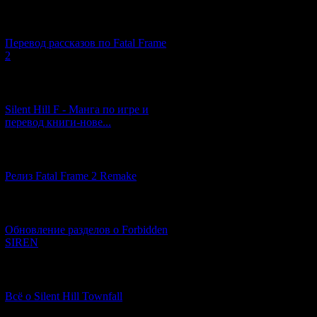
[03.04.2026] (4)
Перевод рассказов по Fatal Frame
2
[29.03.2026] (10)
Silent Hill F - Манга по игре и
перевод книги-нове...
[12.03.2026] (14)
Релиз Fatal Frame 2 Remake
[04.03.2026] (8)
Обновление разделов о Forbidden
SIREN
[13.02.2026] (20)
Всё о Silent Hill Townfall