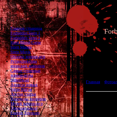
Главная страница
For
Forbidden Siren 1
Forbidden Siren 2
Siren Blood Curse
Siren Manga
Siren Movie
Обзоры хоррор-игр
Ретроспектива
японских хорроров
Фотоал
Самые странные
хоррор-игры
SlitterHead
Главная
»
Фотоа
Анонсы новых
Siren 2 - Archive 
Silent Hill'ов
Другие статьи
Переводы хорроров
Музей хоррор-игр
Cha
Telegram-канал
English Telegram
Place: Fort 