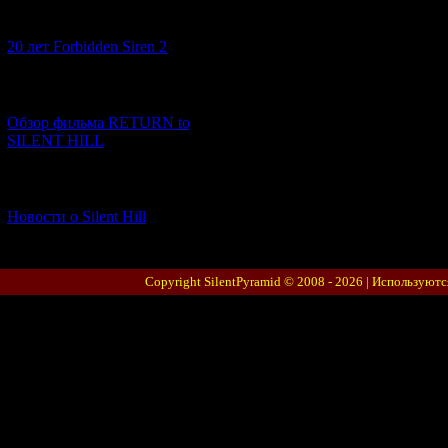
[10.02.2026] (1)
20 лет Forbidden Siren 2
[23.01.2026] (14)
Обзор фильма RETURN to
SILENT HILL
[06.01.2026] (11)
Новости о Silent Hill
Copyright SilentPyramid © 2008 - 2026 |
Используютс