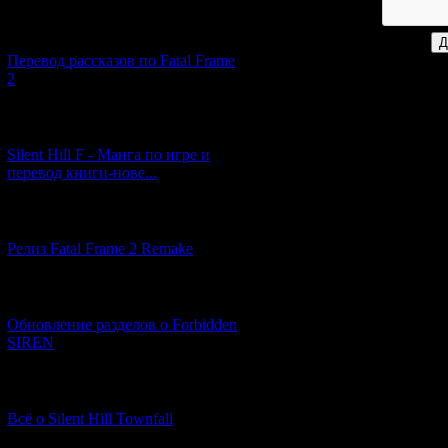
[03.04.2026] (4)
Перевод рассказов по Fatal Frame
2
[29.03.2026] (10)
Silent Hill F - Манга по игре и
перевод книги-нове...
[12.03.2026] (14)
Релиз Fatal Frame 2 Remake
[04.03.2026] (8)
Обновление разделов о Forbidden
SIREN
[13.02.2026] (20)
Всё о Silent Hill Townfall