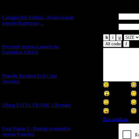
Всего комментар
[27.06.2026] (4)
Имя *:
Cartagra HD Edition - Релиз новой
версии Картагры ...
Email
*:
[21.06.2026] (6)
Русский перевод манги по
Forbidden SIREN
[07.06.2026] (2)
Ремейк Resident Evil Code
Veronica
[19.04.2026] (28)
Обзор FATAL FRAME 2 Remake
Все смайлы
[10.04.2026] (19)
Fatal Frame 2 - Разбор отличий в
новом Ремейке
Код *: