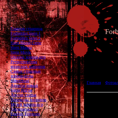
Главная страница
For
Forbidden Siren 1
Forbidden Siren 2
Siren Blood Curse
Siren Manga
Siren Movie
Обзоры хоррор-игр
Ретроспектива
японских хорроров
Фотоал
Самые странные
хоррор-игры
SlitterHead
Главная
»
Фотоа
Анонсы новых
Siren 2 - Archive 
Silent Hill'ов
Другие статьи
066 
Переводы хорроров
Музей хоррор-игр
Ch
Telegram-канал
English Telegram
Place: