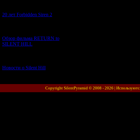
[10.02.2026] (1)
20 лет Forbidden Siren 2
[23.01.2026] (14)
Обзор фильма RETURN to
SILENT HILL
[06.01.2026] (11)
Новости о Silent Hill
Copyright SilentPyramid © 2008 - 2026 |
Используютс