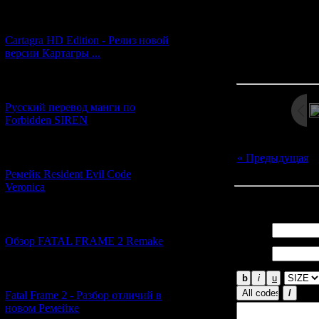
[27.06.2026] (4)
Cartagra HD Edition - Релиз новой
версии Картагры ...
Просмотров: 13
Дата: 
[21.06.2026] (6)
Русский перевод манги по
Forbidden SIREN
[07.06.2026] (2)
« Предыдущая
|
Ремейк Resident Evil Code
Veronica
Всего комментар
[19.04.2026] (28)
Имя *:
Обзор FATAL FRAME 2 Remake
Email
*:
[10.04.2026] (19)
Fatal Frame 2 - Разбор отличий в
новом Ремейке