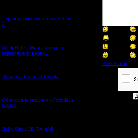
[03.04.2026] (4)
Перевод рассказов по Fatal Frame
2
[29.03.2026] (10)
Silent Hill F - Манга по игре и
перевод книги-нове...
Все смайлы
[12.03.2026] (14)
Релиз Fatal Frame 2 Remake
Код *:
[04.03.2026] (8)
Обновление разделов о Forbidden
SIREN
[13.02.2026] (20)
Всё о Silent Hill Townfall