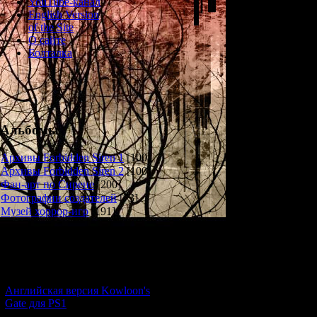
YouTube-канал
Requi
English Version
of the Site
A Study of Yamij
О сайте
The Y
Болталка
The H
Альбомы
There are a numbe
the island's name
Архивы Forbidden Siren 1
[100]
as the "Isle of h
Архивы Forbidden Siren 2
[100]
"Island of the Dark
Фан-арт по Сирене
[200]
island's reside
Фотографии создателей
[73]
approp
Музей хоррор-игр
[191]
Over the years,
their own uniqu
Новости и обновления
closing the door t
gold on the island
[05.07.2026] (7)
evidenced by the
Английская версия Kowloon's
Gate для PS1
(the next p