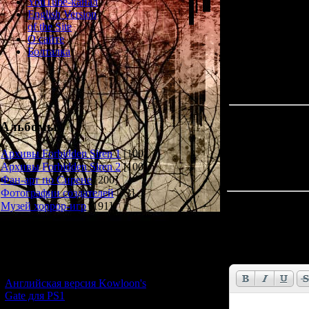
YouTube-канал
English Version
A snapshot take
of the Site
О сайте
Болталка
Альбомы
Архивы Forbidden Siren 1
[100]
Архивы Forbidden Siren 2
[100]
Фан-арт по Сирене
[200]
Фотографии создателей
[73]
Всего комментар
Музей хоррор-игр
[191]
Новости и обновления
Имя *:
Email *:
[05.07.2026] (7)
Английская версия Kowloon's
Gate для PS1