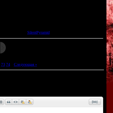
itting together in the photo. Contrary to Soji's playful smile,
on her face.
та: 09.06.2015 |
SilentPyramid
73
74
|
Следующая »