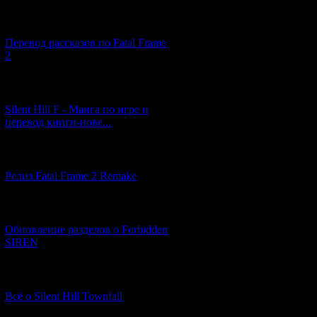
[03.04.2026] (4)
Перевод рассказов по Fatal Frame
2
[29.03.2026] (10)
Silent Hill F - Манга по игре и
перевод книги-нове...
[12.03.2026] (14)
Релиз Fatal Frame 2 Remake
[04.03.2026] (8)
Обновление разделов о Forbidden
SIREN
[13.02.2026] (20)
Всё о Silent Hill Townfall