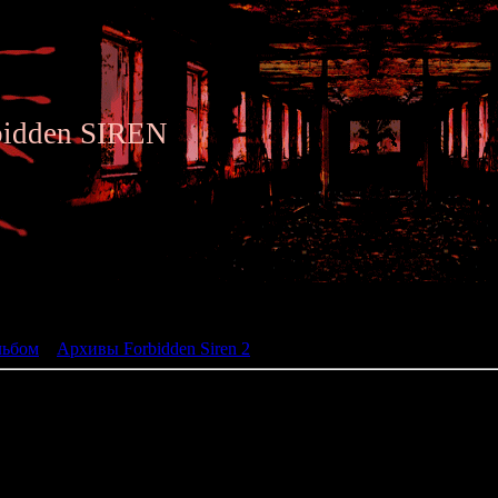
bidden SIREN
ьбом
льбом
»
Архивы Forbidden Siren 2
» Siren 2 - Archive 069
069 - Photo of Soji and Ryuko (fir
Character: Soji Abe
Time: 12:00
Place: Yamijima / Shinari Mounta
Required: Remember Ryuko 