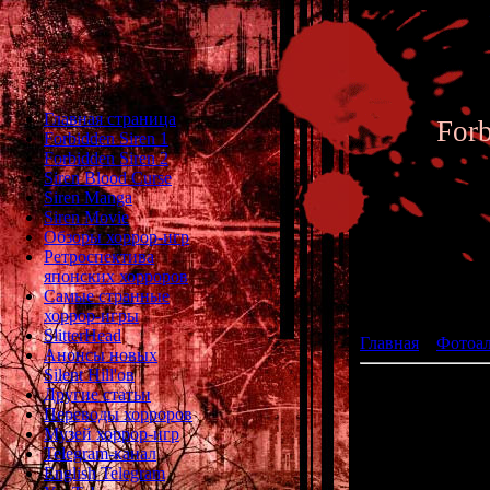
Главная страница
For
Forbidden Siren 1
Forbidden Siren 2
Siren Blood Curse
Siren Manga
Siren Movie
Обзоры хоррор-игр
Ретроспектива
японских хорроров
Фотоал
Самые странные
хоррор-игры
SlitterHead
Главная
»
Фотоа
Анонсы новых
Silent Hill'ов
Другие статьи
Переводы хорроров
Музей хоррор-игр
Telegram-канал
English Telegram