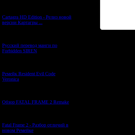
[27.06.2026] (4)
Cartagra HD Edition - Релиз новой
версии Картагры ...
[21.06.2026] (6)
Код *:
Русский перевод манги по
Forbidden SIREN
[07.06.2026] (2)
Ремейк Resident Evil Code
Veronica
[19.04.2026] (28)
Обзор FATAL FRAME 2 Remake
[10.04.2026] (19)
Fatal Frame 2 - Разбор отличий в
новом Ремейке