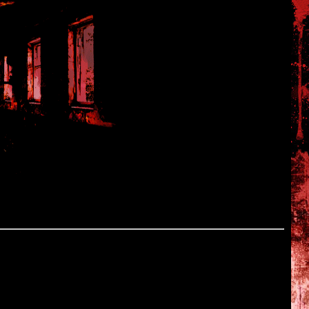
st version)
in Trail
Tagawa