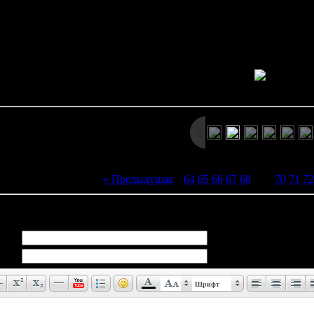
n in a dimly lit room using a flashbulb. Soji Abe and Ryuko Tagawa are s
Ryuko is wearing a dark expression 
Просмотров: 1434 | Размеры: 507x320px/41.9Kb | Да
« Предыдущая
|
64
65
66
67
68
[
69
]
70
71
72
иев:
0
Шрифт