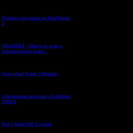
[03.04.2026] (4)
Перевод рассказов по Fatal Frame
2
[29.03.2026] (10)
Silent Hill F - Манга по игре и
перевод книги-нове...
[12.03.2026] (14)
Релиз Fatal Frame 2 Remake
[04.03.2026] (8)
Обновление разделов о Forbidden
SIREN
[13.02.2026] (20)
Всё о Silent Hill Townfall