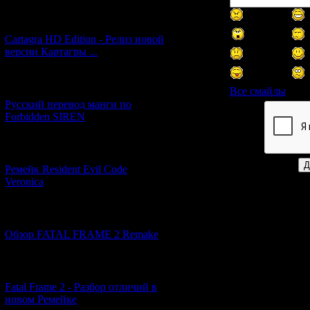
[27.06.2026] (4)
Cartagra HD Edition - Релиз новой
версии Картагры ...
[21.06.2026] (6)
Все смайлы
Русский перевод манги по
Forbidden SIREN
Код *:
[07.06.2026] (2)
Ремейк Resident Evil Code
Veronica
[19.04.2026] (28)
Обзор FATAL FRAME 2 Remake
[10.04.2026] (19)
Fatal Frame 2 - Разбор отличий в
новом Ремейке