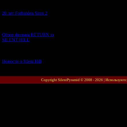
[10.02.2026] (1)
20 лет Forbidden Siren 2
[23.01.2026] (14)
Обзор фильма RETURN to
SILENT HILL
[06.01.2026] (11)
Новости о Silent Hill
Copyright SilentPyramid © 2008 - 2026 |
Используютс