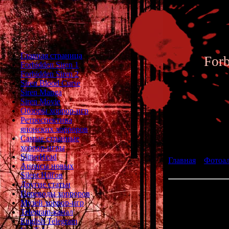
Главная страница
For
Forbidden Siren 1
Forbidden Siren 2
Siren Blood Curse
Siren Manga
Siren Movie
Обзоры хоррор-игр
Ретроспектива
японских хорроров
Фотоал
Самые странные
хоррор-игры
SlitterHead
Главная
»
Фотоа
Анонсы новых
fan art 072
Silent Hill'ов
Другие статьи
Переводы хорроров
Музей хоррор-игр
Telegram-канал
English Telegram