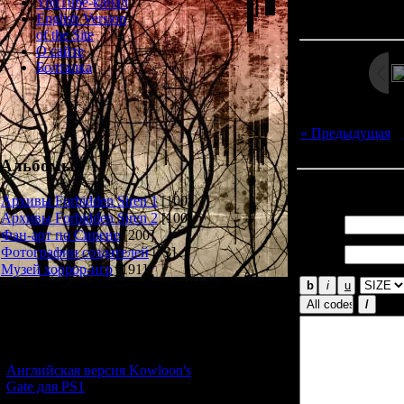
Просмотров: 139
YouTube-канал
Дата: 
English Version
of the Site
О сайте
Болталка
« Предыдущая
|
Альбомы
Всего комментар
Архивы Forbidden Siren 1
[100]
Архивы Forbidden Siren 2
[100]
Имя *:
Фан-арт по Сирене
[200]
Email
Фотографии создателей
[73]
*:
Музей хоррор-игр
[191]
Новости и обновления
[05.07.2026] (8)
Английская версия Kowloon's
Gate для PS1