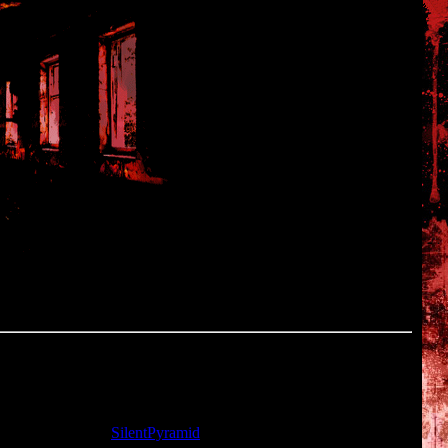
та: 22.11.2009 |
SilentPyramid