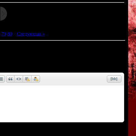
79
80
|
Следующая »