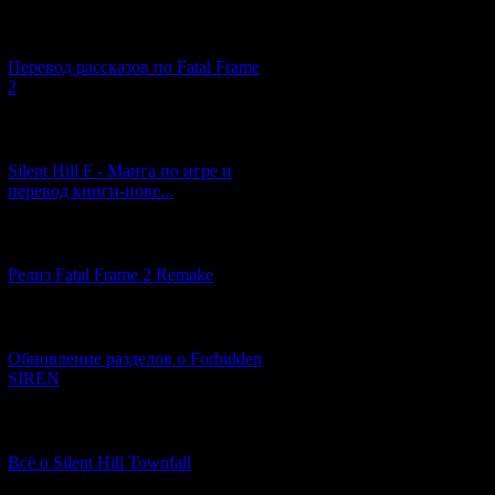
[03.04.2026] (4)
Перевод рассказов по Fatal Frame
2
[29.03.2026] (10)
Silent Hill F - Манга по игре и
перевод книги-нове...
[12.03.2026] (14)
Релиз Fatal Frame 2 Remake
[04.03.2026] (8)
Обновление разделов о Forbidden
SIREN
[13.02.2026] (20)
Всё о Silent Hill Townfall