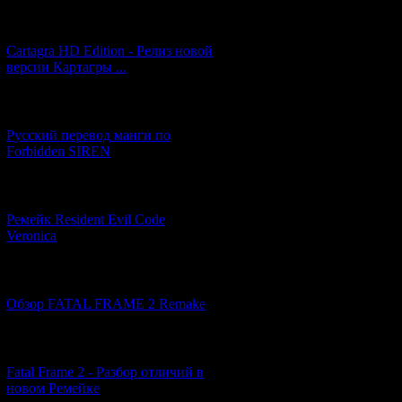
[27.06.2026] (4)
Cartagra HD Edition - Релиз новой
версии Картагры ...
[21.06.2026] (6)
Русский перевод манги по
Forbidden SIREN
[07.06.2026] (2)
Ремейк Resident Evil Code
Veronica
[19.04.2026] (30)
Обзор FATAL FRAME 2 Remake
[10.04.2026] (19)
Fatal Frame 2 - Разбор отличий в
новом Ремейке