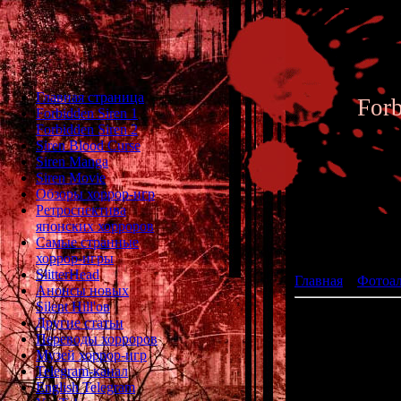
Главная страница
For
Forbidden Siren 1
Forbidden Siren 2
Siren Blood Curse
Siren Manga
Siren Movie
Обзоры хоррор-игр
Ретроспектива
японских хорроров
Фотоал
Самые странные
хоррор-игры
SlitterHead
Главная
»
Фотоа
Анонсы новых
Silent Hill'ов
Другие статьи
Переводы хорроров
Музей хоррор-игр
Telegram-канал
English Telegram