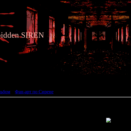
bidden SIREN
ьбом
льбом
»
Фан-арт по Сирене
» Siren fan art 075
Просмотров: 1343 | Размеры: 490x700px/332.7Kb | Да