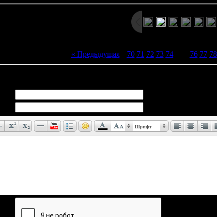
« Предыдущая
|
70
71
72
73
74
[
75
]
76
77
78
иев:
0
Шрифт