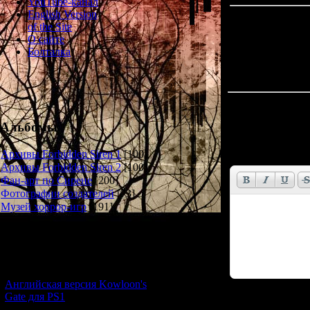
YouTube-канал
English Version
of the Site
О сайте
Болталка
Всего комментар
Альбомы
Имя *:
Email *:
Архивы Forbidden Siren 1
[100]
Архивы Forbidden Siren 2
[100]
Фан-арт по Сирене
[200]
Фотографии создателей
[73]
Музей хоррор-игр
[191]
Новости и обновления
[05.07.2026] (11)
Английская версия Kowloon's
Gate для PS1
Код *: