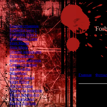
Главная страница
For
Forbidden Siren 1
Forbidden Siren 2
Siren Blood Curse
Siren Manga
Siren Movie
Обзоры хоррор-игр
Ретроспектива
японских хорроров
Фотоал
Самые странные
хоррор-игры
SlitterHead
Главная
»
Фотоа
Анонсы новых
fan art 069
Silent Hill'ов
Другие статьи
Переводы хорроров
Музей хоррор-игр
Telegram-канал
English Telegram