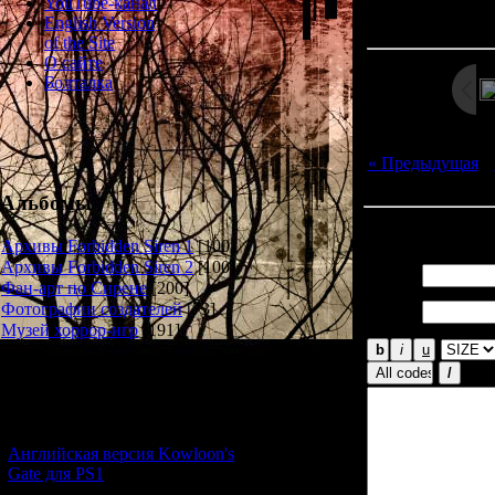
Просмотров: 13
YouTube-канал
Дата: 
English Version
of the Site
О сайте
Болталка
« Предыдущая
|
Альбомы
Всего комментар
Архивы Forbidden Siren 1
[100]
Архивы Forbidden Siren 2
[100]
Имя *:
Фан-арт по Сирене
[200]
Email
Фотографии создателей
[73]
*:
Музей хоррор-игр
[191]
Новости и обновления
[05.07.2026] (6)
Английская версия Kowloon's
Gate для PS1