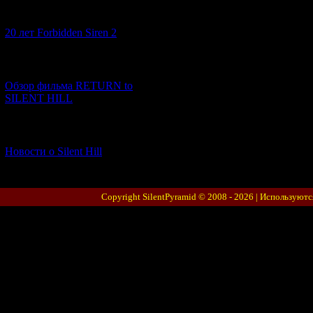
[10.02.2026] (1)
20 лет Forbidden Siren 2
[23.01.2026] (14)
Обзор фильма RETURN to
SILENT HILL
[06.01.2026] (11)
Новости о Silent Hill
Copyright SilentPyramid © 2008 - 2026 |
Используютс