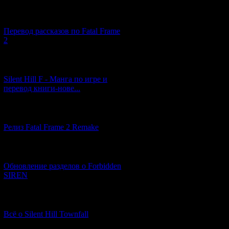
[03.04.2026] (4)
Перевод рассказов по Fatal Frame
2
[29.03.2026] (10)
Silent Hill F - Манга по игре и
перевод книги-нове...
[12.03.2026] (14)
Релиз Fatal Frame 2 Remake
[04.03.2026] (8)
Обновление разделов о Forbidden
SIREN
[13.02.2026] (20)
Всё о Silent Hill Townfall