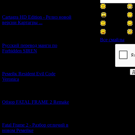
[27.06.2026] (4)
Cartagra HD Edition - Релиз новой
версии Картагры ...
[21.06.2026] (6)
Все смайлы
Русский перевод манги по
Forbidden SIREN
Код *:
[07.06.2026] (2)
Ремейк Resident Evil Code
Veronica
[19.04.2026] (28)
Обзор FATAL FRAME 2 Remake
[10.04.2026] (19)
Fatal Frame 2 - Разбор отличий в
новом Ремейке