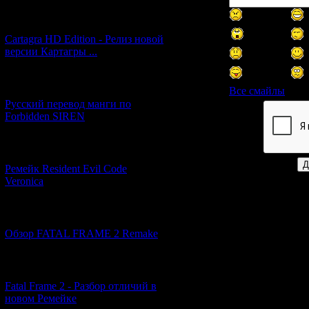
[27.06.2026] (4)
Cartagra HD Edition - Релиз новой
версии Картагры ...
[21.06.2026] (6)
Все смайлы
Русский перевод манги по
Forbidden SIREN
Код *:
[07.06.2026] (2)
Ремейк Resident Evil Code
Veronica
[19.04.2026] (30)
Обзор FATAL FRAME 2 Remake
[10.04.2026] (19)
Fatal Frame 2 - Разбор отличий в
новом Ремейке