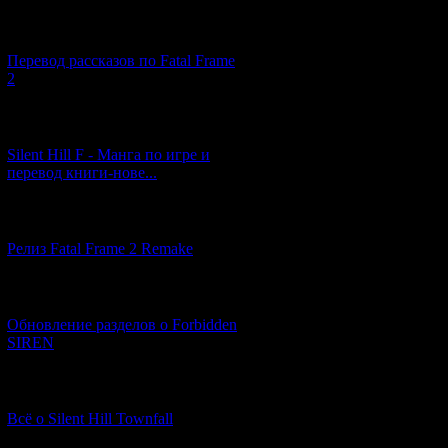
[03.04.2026] (4)
Перевод рассказов по Fatal Frame
2
[29.03.2026] (10)
Silent Hill F - Манга по игре и
перевод книги-нове...
[12.03.2026] (14)
Релиз Fatal Frame 2 Remake
[04.03.2026] (8)
Обновление разделов о Forbidden
SIREN
[13.02.2026] (20)
Всё о Silent Hill Townfall