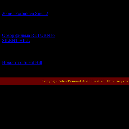
[10.02.2026] (1)
20 лет Forbidden Siren 2
[23.01.2026] (14)
Обзор фильма RETURN to
SILENT HILL
[06.01.2026] (11)
Новости о Silent Hill
Copyright SilentPyramid © 2008 - 2026 |
Используютс