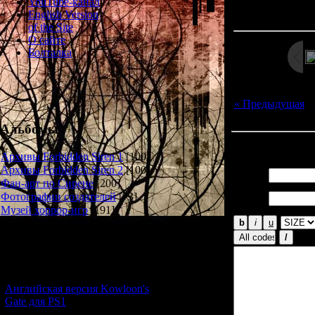
Просмотров: 137
YouTube-канал
Дата: 
English Version
of the Site
О сайте
Болталка
« Предыдущая
|
Альбомы
Всего комментар
Архивы Forbidden Siren 1
[100]
Архивы Forbidden Siren 2
[100]
Имя *:
Фан-арт по Сирене
[200]
Email
Фотографии создателей
[73]
*:
Музей хоррор-игр
[191]
Новости и обновления
[05.07.2026] (9)
Английская версия Kowloon's
Gate для PS1