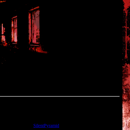
ата: 22.11.2009 |
SilentPyramid