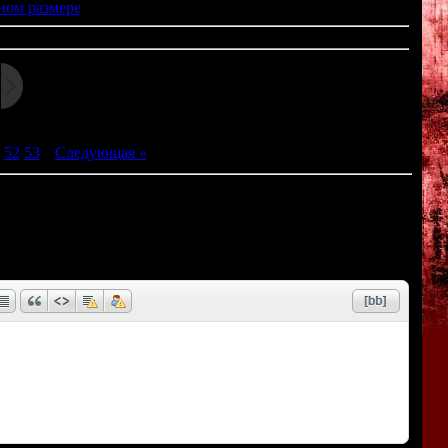
ном размере
52
53
|
Следующая »