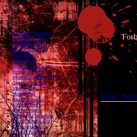
Главная страница
For
Forbidden Siren 1
Forbidden Siren 2
Siren Blood Curse
Siren Manga
Siren Movie
Обзоры хоррор-игр
Ретроспектива
японских хорроров
Фотоал
Самые странные
хоррор-игры
SlitterHead
Главная
»
Фотоа
Анонсы новых
Silent Hill'ов
Другие статьи
Переводы хорроров
Музей хоррор-игр
Telegram-канал
English Telegram