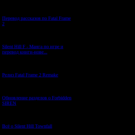
[03.04.2026] (4)
Перевод рассказов по Fatal Frame
2
[29.03.2026] (10)
Silent Hill F - Манга по игре и
перевод книги-нове...
[12.03.2026] (14)
Релиз Fatal Frame 2 Remake
[04.03.2026] (8)
Обновление разделов о Forbidden
SIREN
[13.02.2026] (20)
Всё о Silent Hill Townfall