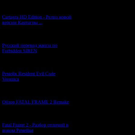
[27.06.2026] (4)
Код *:
Cartagra HD Edition - Релиз новой
версии Картагры ...
[21.06.2026] (6)
Русский перевод манги по
Forbidden SIREN
[07.06.2026] (2)
Ремейк Resident Evil Code
Veronica
[19.04.2026] (28)
Обзор FATAL FRAME 2 Remake
[10.04.2026] (19)
Fatal Frame 2 - Разбор отличий в
новом Ремейке