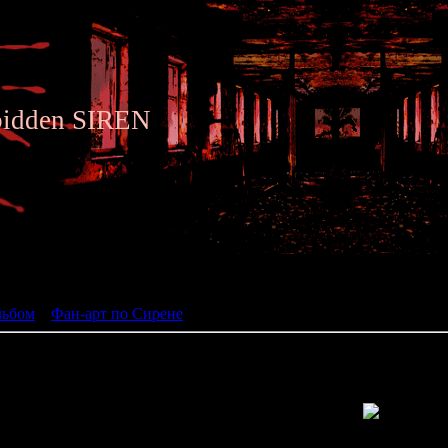
bidden SIREN
ьбом
льбом
»
Фан-арт по Сирене
» Siren fan art 048
Просмотров: 1617 | Размеры: 612x1300px/148.3Kb | Д