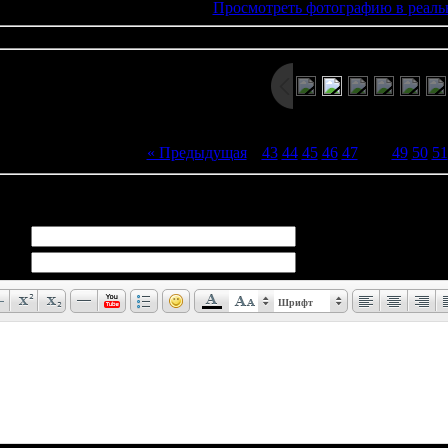
Просмотреть фотографию в реаль
« Предыдущая
|
43
44
45
46
47
[
48
]
49
50
51
иев:
0
Шрифт