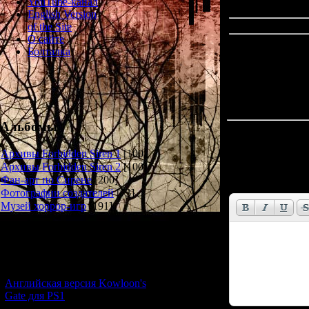
YouTube-канал
English Version
of the Site
О сайте
Болталка
Альбомы
Всего комментар
Архивы Forbidden Siren 1
[100]
Имя *:
Архивы Forbidden Siren 2
[100]
Фан-арт по Сирене
[200]
Email *:
Фотографии создателей
[73]
Музей хоррор-игр
[191]
Новости и обновления
[05.07.2026] (10)
Английская версия Kowloon's
Gate для PS1