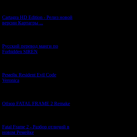
[27.06.2026] (4)
Cartagra HD Edition - Релиз новой
версии Картагры ...
[21.06.2026] (6)
Русский перевод манги по
Forbidden SIREN
[07.06.2026] (2)
Ремейк Resident Evil Code
Veronica
[19.04.2026] (28)
Обзор FATAL FRAME 2 Remake
[10.04.2026] (19)
Fatal Frame 2 - Разбор отличий в
новом Ремейке