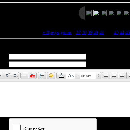
« Предыдущая
|
37
38
39
40
41
[
42
]
43
44
45
иев:
0
Шрифт