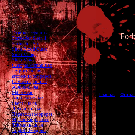
Главная страница
For
Forbidden Siren 1
Forbidden Siren 2
Siren Blood Curse
Siren Manga
Siren Movie
Обзоры хоррор-игр
Ретроспектива
японских хорроров
Фотоал
Самые странные
хоррор-игры
SlitterHead
Главная
»
Фотоа
Анонсы новых
Silent Hill'ов
Другие статьи
Переводы хорроров
Музей хоррор-игр
Telegram-канал
English Telegram