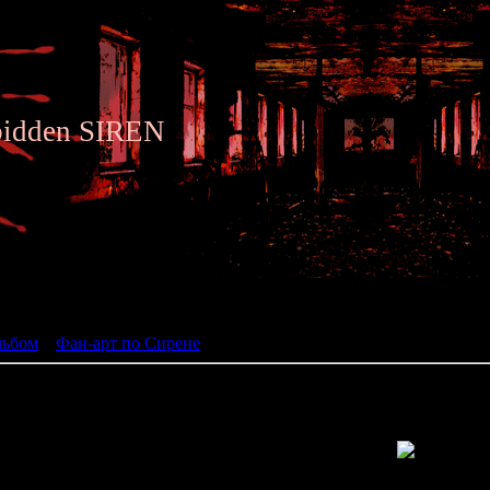
bidden SIREN
ьбом
льбом
»
Фан-арт по Сирене
» Siren fan art 042
Просмотров: 1449 | Размеры: 403x615px/151.5Kb | Да