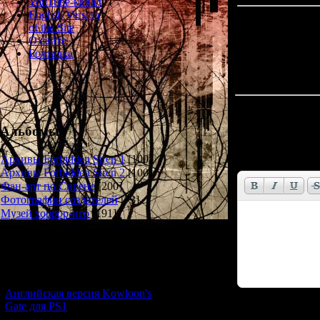
YouTube-канал
English Version
of the Site
О сайте
Болталка
Всего комментар
Альбомы
Имя *:
Email *:
Архивы Forbidden Siren 1
[100]
Архивы Forbidden Siren 2
[100]
Фан-арт по Сирене
[200]
Фотографии создателей
[73]
Музей хоррор-игр
[191]
Новости и обновления
[05.07.2026] (6)
Английская версия Kowloon's
Gate для PS1
Код *: