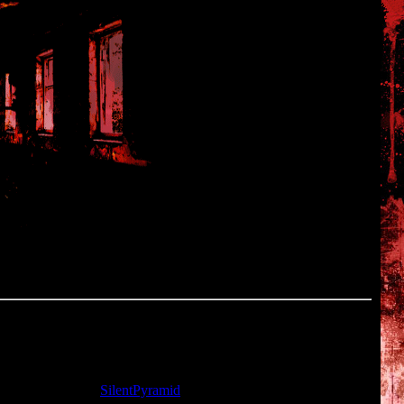
та: 22.11.2009 |
SilentPyramid