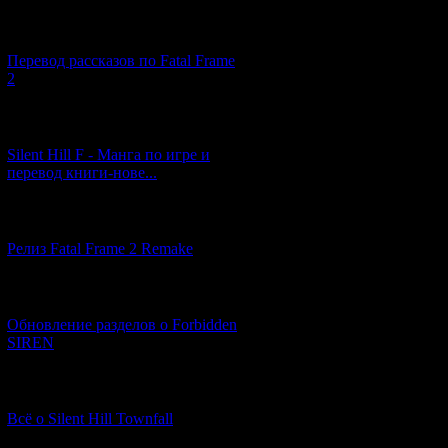
[03.04.2026] (4)
Перевод рассказов по Fatal Frame
2
[29.03.2026] (10)
Silent Hill F - Манга по игре и
перевод книги-нове...
[12.03.2026] (14)
Релиз Fatal Frame 2 Remake
[04.03.2026] (8)
Обновление разделов о Forbidden
SIREN
[13.02.2026] (20)
Всё о Silent Hill Townfall