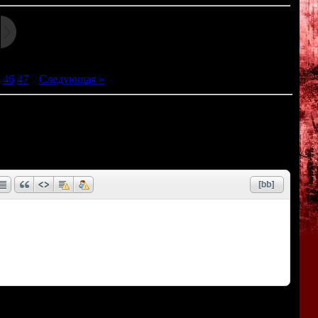
46
47
|
Следующая »