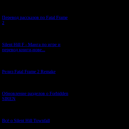
[03.04.2026] (4)
Перевод рассказов по Fatal Frame
2
[29.03.2026] (10)
Silent Hill F - Манга по игре и
перевод книги-нове...
[12.03.2026] (14)
Релиз Fatal Frame 2 Remake
[04.03.2026] (8)
Обновление разделов о Forbidden
SIREN
[13.02.2026] (20)
Всё о Silent Hill Townfall