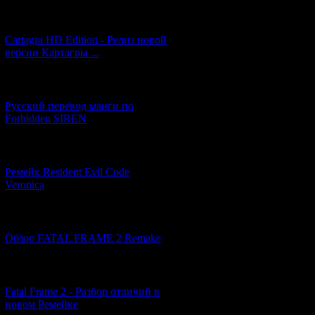
[27.06.2026] (4)
Код *:
Cartagra HD Edition - Релиз новой
версии Картагры ...
[21.06.2026] (6)
Русский перевод манги по
Forbidden SIREN
[07.06.2026] (2)
Ремейк Resident Evil Code
Veronica
[19.04.2026] (28)
Обзор FATAL FRAME 2 Remake
[10.04.2026] (19)
Fatal Frame 2 - Разбор отличий в
новом Ремейке