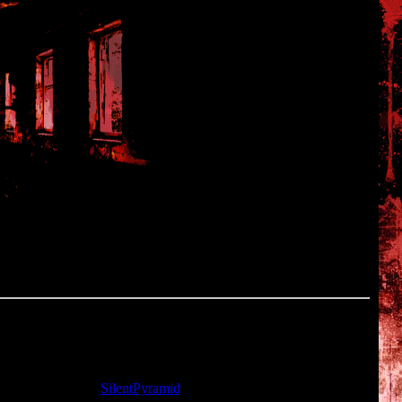
ами для FS2.
та: 13.08.2013 |
SilentPyramid