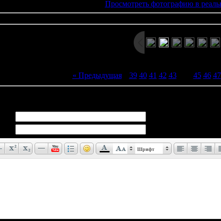
Просмотреть фотографию в реаль
« Предыдущая
|
39
40
41
42
43
[
44
]
45
46
47
иев:
0
Шрифт