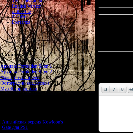
YouTube-канал
English Version
of the Site
О сайте
Болталка
Альбомы
Всего комментар
Архивы Forbidden Siren 1
[100]
Имя *:
Архивы Forbidden Siren 2
[100]
Фан-арт по Сирене
[200]
Email *:
Фотографии создателей
[73]
Музей хоррор-игр
[191]
Новости и обновления
[05.07.2026] (11)
Английская версия Kowloon's
Gate для PS1