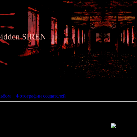
bidden SIREN
ьбом
льбом
»
Фотографии создателей
» Okuba Takuma
Съемки сцены с маленьким Шу Мик
Просмотров: 1756 | Размеры: 1024x768px/91.4Kb | Да