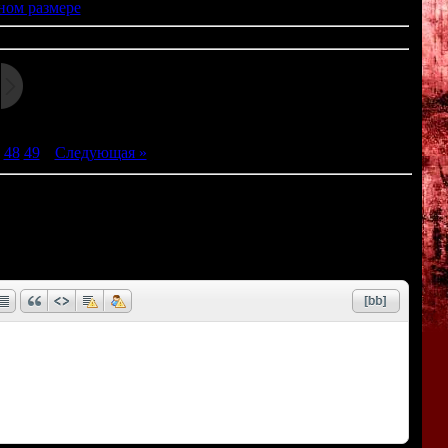
ном размере
48
49
|
Следующая »