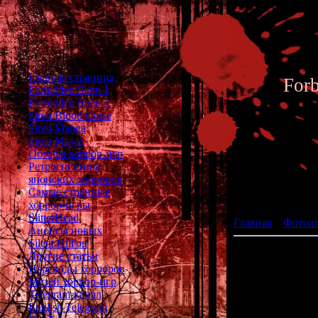
Главная страница
For
Forbidden Siren 1
Forbidden Siren 2
Siren Blood Curse
Siren Manga
Siren Movie
Обзоры хоррор-игр
Ретроспектива
японских хорроров
Фотоал
Самые странные
хоррор-игры
SlitterHead
Главная
»
Фотоа
Анонсы новых
Silent Hill'ов
Другие статьи
Переводы хорроров
Музей хоррор-игр
Telegram-канал
English Telegram