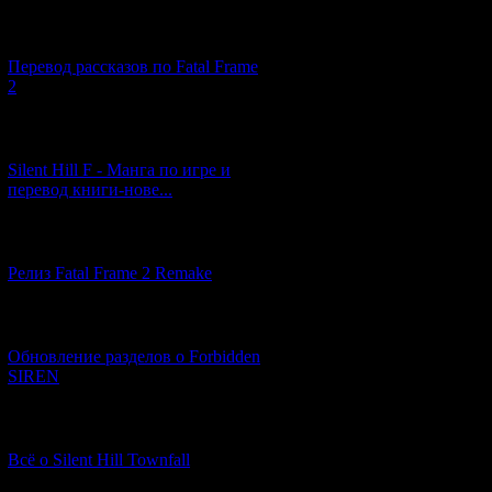
[03.04.2026] (4)
Перевод рассказов по Fatal Frame
2
[29.03.2026] (10)
Silent Hill F - Манга по игре и
перевод книги-нове...
[12.03.2026] (14)
Релиз Fatal Frame 2 Remake
[04.03.2026] (8)
Обновление разделов о Forbidden
SIREN
[13.02.2026] (20)
Всё о Silent Hill Townfall