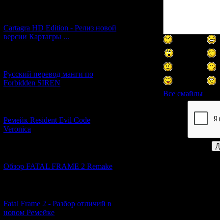
[27.06.2026] (4)
Cartagra HD Edition - Релиз новой
версии Картагры ...
[21.06.2026] (6)
Русский перевод манги по
Forbidden SIREN
Все смайлы
[07.06.2026] (2)
Код *:
Ремейк Resident Evil Code
Veronica
[19.04.2026] (32)
Обзор FATAL FRAME 2 Remake
[10.04.2026] (19)
Fatal Frame 2 - Разбор отличий в
новом Ремейке