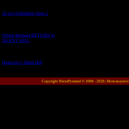
[10.02.2026] (1)
20 лет Forbidden Siren 2
[23.01.2026] (14)
Обзор фильма RETURN to
SILENT HILL
[06.01.2026] (11)
Новости о Silent Hill
Copyright SilentPyramid © 2008 - 2026 |
Используютс