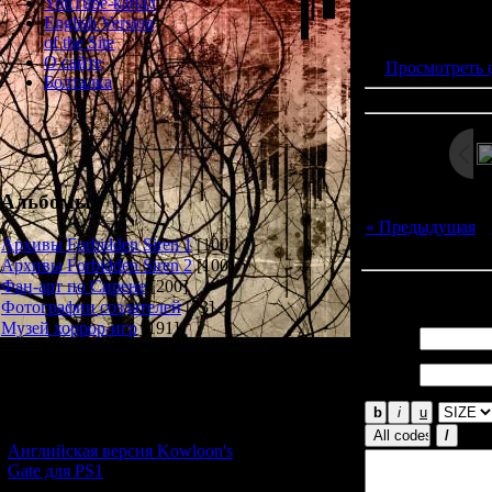
YouTube-канал
Просмотров: 175
English Version
Дата: 
of the Site
О сайте
Просмотреть 
Болталка
Альбомы
« Предыдущая
|
Архивы Forbidden Siren 1
[100]
Архивы Forbidden Siren 2
[100]
Фан-арт по Сирене
[200]
Всего комментар
Фотографии создателей
[73]
Музей хоррор-игр
[191]
Имя *:
Email
Новости и обновления
*:
[05.07.2026] (6)
Английская версия Kowloon's
Gate для PS1