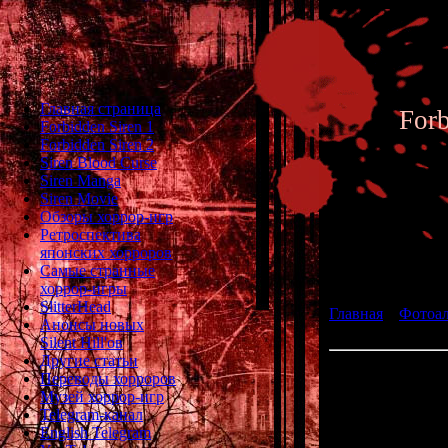
Главная страница
For
Forbidden Siren 1
Forbidden Siren 2
Siren Blood Curse
Siren Manga
Siren Movie
Обзоры хоррор-игр
Ретроспектива
японских хорроров
Фотоал
Самые странные
хоррор-игры
SlitterHead
Главная
»
Фотоа
Анонсы новых
Ryu Kenzou
Silent Hill'ов
Другие статьи
Съёмки лицев
Переводы хорроров
Музей хоррор-игр
Telegram-канал
English Telegram