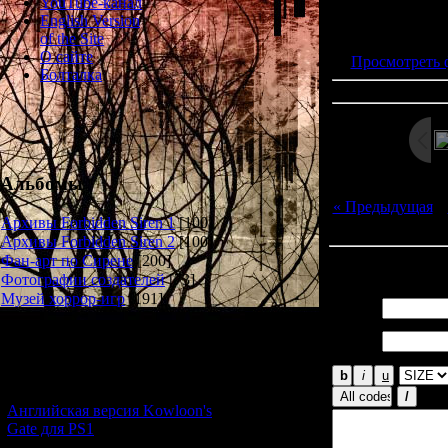
YouTube-канал
Просмотров: 194
English Version
Дата: 
of the Site
О сайте
Просмотреть 
Болталка
Альбомы
« Предыдущая
|
Архивы Forbidden Siren 1
[100]
Архивы Forbidden Siren 2
[100]
Фан-арт по Сирене
[200]
Всего комментар
Фотографии создателей
[73]
Музей хоррор-игр
[191]
Имя *:
Email
Новости и обновления
*:
[05.07.2026] (11)
Английская версия Kowloon's
Gate для PS1