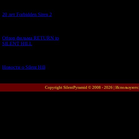
[10.02.2026] (1)
20 лет Forbidden Siren 2
[23.01.2026] (14)
Обзор фильма RETURN to
SILENT HILL
[06.01.2026] (11)
Новости о Silent Hill
Copyright SilentPyramid © 2008 - 2026 |
Используютс