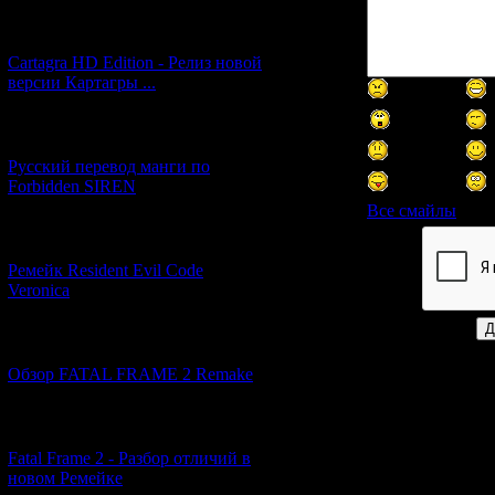
[27.06.2026] (4)
Cartagra HD Edition - Релиз новой
версии Картагры ...
[21.06.2026] (6)
Русский перевод манги по
Forbidden SIREN
Все смайлы
[07.06.2026] (2)
Код *:
Ремейк Resident Evil Code
Veronica
[19.04.2026] (29)
Обзор FATAL FRAME 2 Remake
[10.04.2026] (19)
Fatal Frame 2 - Разбор отличий в
новом Ремейке