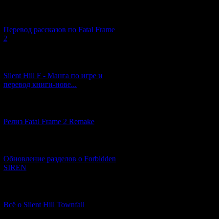
[03.04.2026] (4)
Перевод рассказов по Fatal Frame
2
[29.03.2026] (10)
Silent Hill F - Манга по игре и
перевод книги-нове...
[12.03.2026] (14)
Релиз Fatal Frame 2 Remake
[04.03.2026] (8)
Обновление разделов о Forbidden
SIREN
[13.02.2026] (20)
Всё о Silent Hill Townfall