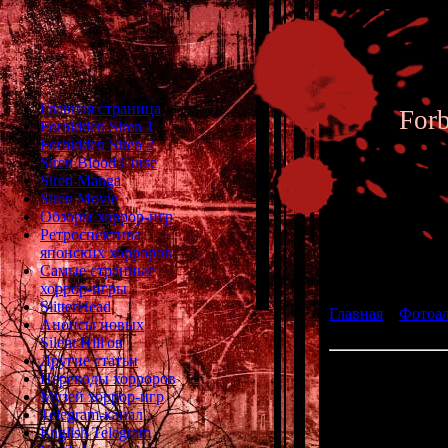
Главная страница
For
Forbidden Siren 1
Forbidden Siren 2
Siren Blood Curse
Siren Manga
Siren Movie
Обзоры хоррор-игр
Ретроспектива
японских хорроров
Фотоал
Самые странные
хоррор-игры
SlitterHead
Главная
»
Фотоа
Анонсы новых
Misaki Nami
Silent Hill'ов
Другие статьи
Девушка игра
Переводы хорроров
Музей хоррор-игр
Telegram-канал
English Telegram