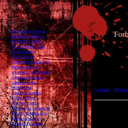
Главная страница
For
Forbidden Siren 1
Forbidden Siren 2
Siren Blood Curse
Siren Manga
Siren Movie
Обзоры хоррор-игр
Ретроспектива
японских хорроров
Фотоал
Самые странные
хоррор-игры
SlitterHead
Главная
»
Фотоа
Анонсы новых
Masaki Tachi
Silent Hill'ов
Другие статьи
Актёр, игравш
Переводы хорроров
автог
Музей хоррор-игр
Telegram-канал
English Telegram