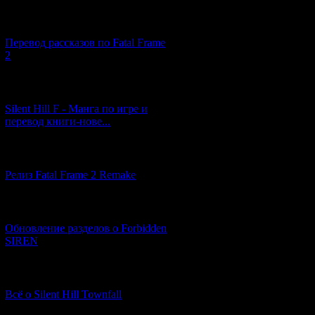
[03.04.2026] (4)
Перевод рассказов по Fatal Frame
2
[29.03.2026] (10)
Silent Hill F - Манга по игре и
перевод книги-нове...
[12.03.2026] (14)
Релиз Fatal Frame 2 Remake
[04.03.2026] (8)
Обновление разделов о Forbidden
SIREN
[13.02.2026] (20)
Всё о Silent Hill Townfall