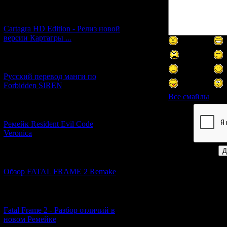
[27.06.2026] (4)
Cartagra HD Edition - Релиз новой
версии Картагры ...
[21.06.2026] (6)
Русский перевод манги по
Forbidden SIREN
Все смайлы
[07.06.2026] (2)
Код *:
Ремейк Resident Evil Code
Veronica
[19.04.2026] (28)
Обзор FATAL FRAME 2 Remake
[10.04.2026] (19)
Fatal Frame 2 - Разбор отличий в
новом Ремейке