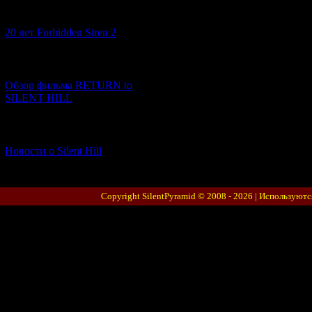
[10.02.2026] (1)
20 лет Forbidden Siren 2
[23.01.2026] (14)
Обзор фильма RETURN to
SILENT HILL
[06.01.2026] (11)
Новости о Silent Hill
Copyright SilentPyramid © 2008 - 2026 |
Используютс