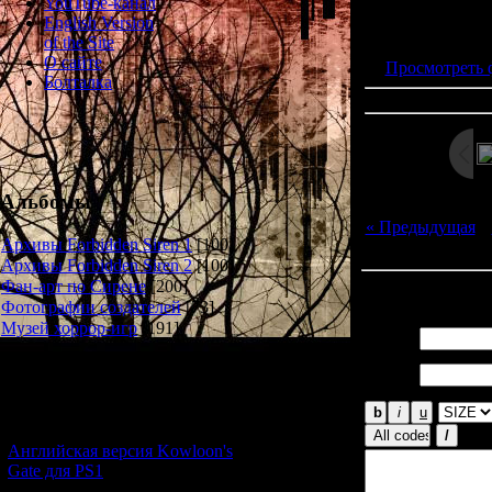
YouTube-канал
Просмотров: 185
English Version
Дата: 
of the Site
О сайте
Просмотреть 
Болталка
Альбомы
« Предыдущая
|
Архивы Forbidden Siren 1
[100]
Архивы Forbidden Siren 2
[100]
Фан-арт по Сирене
[200]
Всего комментар
Фотографии создателей
[73]
Музей хоррор-игр
[191]
Имя *:
Email
Новости и обновления
*:
[05.07.2026] (8)
Английская версия Kowloon's
Gate для PS1