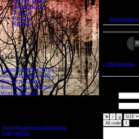
YouTube-канал
Просмотров: 211
English Version
Дата: 
of the Site
О сайте
Просмотреть 
Болталка
Альбомы
« Предыдущая
|
Архивы Forbidden Siren 1
[100]
Архивы Forbidden Siren 2
[100]
Фан-арт по Сирене
[200]
Всего комментар
Фотографии создателей
[73]
Музей хоррор-игр
[191]
Имя *:
Email
Новости и обновления
*:
[05.07.2026] (7)
Английская версия Kowloon's
Gate для PS1