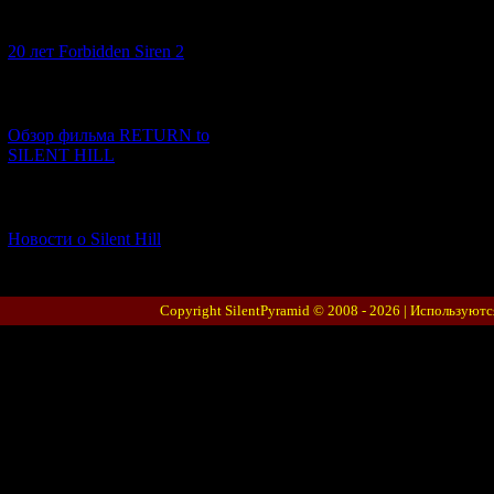
[10.02.2026] (1)
20 лет Forbidden Siren 2
[23.01.2026] (14)
Обзор фильма RETURN to
SILENT HILL
[06.01.2026] (11)
Новости о Silent Hill
Copyright SilentPyramid © 2008 - 2026 |
Используютс