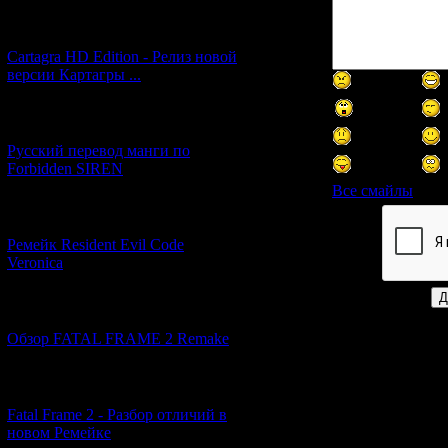
[27.06.2026] (4)
Cartagra HD Edition - Релиз новой
версии Картагры ...
[21.06.2026] (6)
Русский перевод манги по
Forbidden SIREN
Все смайлы
[07.06.2026] (2)
Код *:
Ремейк Resident Evil Code
Veronica
[19.04.2026] (28)
Обзор FATAL FRAME 2 Remake
[10.04.2026] (19)
Fatal Frame 2 - Разбор отличий в
новом Ремейке