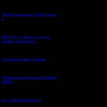
[03.04.2026] (4)
Перевод рассказов по Fatal Frame
2
[29.03.2026] (10)
Silent Hill F - Манга по игре и
перевод книги-нове...
[12.03.2026] (14)
Релиз Fatal Frame 2 Remake
[04.03.2026] (8)
Обновление разделов о Forbidden
SIREN
[13.02.2026] (20)
Всё о Silent Hill Townfall