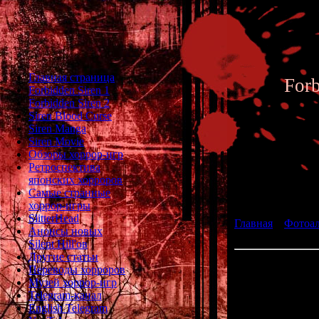
Главная страница
For
Forbidden Siren 1
Forbidden Siren 2
Siren Blood Curse
Siren Manga
Siren Movie
Обзоры хоррор-игр
Ретроспектива
японских хорроров
Фотоал
Самые странные
хоррор-игры
SlitterHead
Главная
»
Фотоа
Анонсы новых
Kiyokazu Ebina
Silent Hill'ов
Другие статьи
Актёр, испо
Переводы хорроров
процессе
Музей хоррор-игр
Telegram-канал
English Telegram