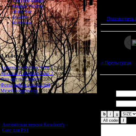
YouTube-канал
Просмотров: 222
English Version
Дата: 
of the Site
О сайте
Просмотреть 
Болталка
Альбомы
« Предыдущая
|
Архивы Forbidden Siren 1
[100]
Архивы Forbidden Siren 2
[100]
Фан-арт по Сирене
[200]
Всего комментар
Фотографии создателей
[73]
Музей хоррор-игр
[191]
Имя *:
Email
Новости и обновления
*:
[05.07.2026] (11)
Английская версия Kowloon's
Gate для PS1