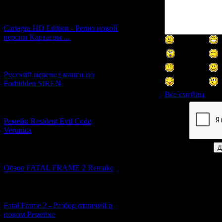
[27.06.2026] (4)
Cartagra HD Edition - Релиз новой
версии Картагры ...
[21.06.2026] (6)
Русский перевод манги по
Forbidden SIREN
Все смайлы
[07.06.2026] (2)
Код *:
Ремейк Resident Evil Code
Veronica
[19.04.2026] (29)
Обзор FATAL FRAME 2 Remake
[10.04.2026] (19)
Fatal Frame 2 - Разбор отличий в
новом Ремейке