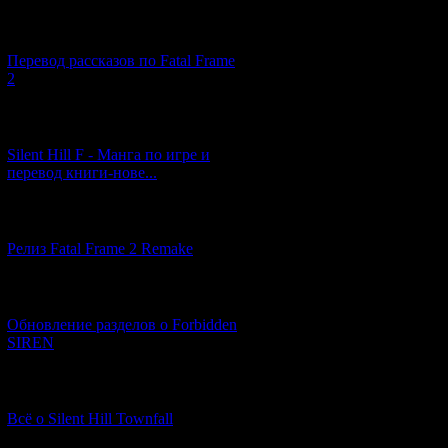
[03.04.2026] (4)
Перевод рассказов по Fatal Frame
2
[29.03.2026] (10)
Silent Hill F - Манга по игре и
перевод книги-нове...
[12.03.2026] (14)
Релиз Fatal Frame 2 Remake
[04.03.2026] (8)
Обновление разделов о Forbidden
SIREN
[13.02.2026] (20)
Всё о Silent Hill Townfall