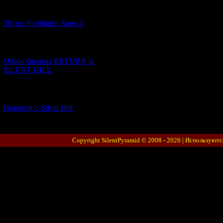
[10.02.2026] (1)
20 лет Forbidden Siren 2
[23.01.2026] (14)
Обзор фильма RETURN to
SILENT HILL
[06.01.2026] (11)
Новости о Silent Hill
Copyright SilentPyramid © 2008 - 2026 |
Используютс