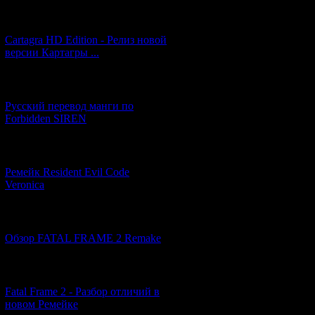
[27.06.2026] (4)
Код *:
Cartagra HD Edition - Релиз новой
версии Картагры ...
[21.06.2026] (6)
Русский перевод манги по
Forbidden SIREN
[07.06.2026] (2)
Ремейк Resident Evil Code
Veronica
[19.04.2026] (28)
Обзор FATAL FRAME 2 Remake
[10.04.2026] (19)
Fatal Frame 2 - Разбор отличий в
новом Ремейке