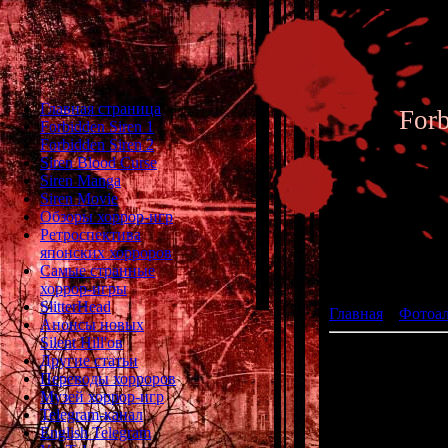
Главная страница
For
Forbidden Siren 1
Forbidden Siren 2
Siren Blood Curse
Siren Manga
Siren Movie
Обзоры хоррор-игр
Ретроспектива
японских хорроров
Фотоал
Самые странные
хоррор-игры
SlitterHead
Главная
»
Фотоа
Анонсы новых
Silent Hill'ов
Другие статьи
Переводы хорроров
Музей хоррор-игр
Telegram-канал
English Telegram