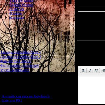
YouTube-канал
English Version
of the Site
О сайте
Болталка
Альбомы
Всего комментар
Архивы Forbidden Siren 1
[100]
Имя *:
Архивы Forbidden Siren 2
[100]
Фан-арт по Сирене
[200]
Email *:
Фотографии создателей
[73]
Музей хоррор-игр
[191]
Новости и обновления
[05.07.2026] (6)
Английская версия Kowloon's
Gate для PS1