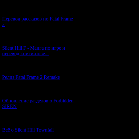
[03.04.2026] (4)
Перевод рассказов по Fatal Frame
2
[29.03.2026] (10)
Silent Hill F - Манга по игре и
перевод книги-нове...
[12.03.2026] (14)
Релиз Fatal Frame 2 Remake
[04.03.2026] (8)
Обновление разделов о Forbidden
SIREN
[13.02.2026] (20)
Всё о Silent Hill Townfall