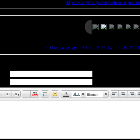
Просмотреть фотографию в реаль
« Предыдущая
|
20
21
22
23
24
[
25
]
26
27
28
иев:
0
Шрифт