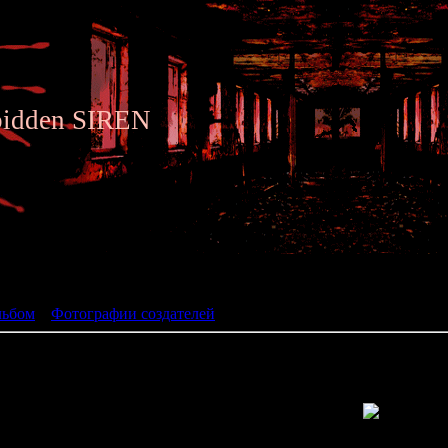
bidden SIREN
ьбом
льбом
»
Фотографии создателей
» Keiko Koshiro 2
Съёмки рекламы Turtle Jelly Noodles (архивный фа
Просмотров: 1973 | Размеры: 768x1024px/198.3Kb | Д