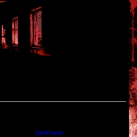
йл #14 в Forbidden SIREN 2).
ата: 13.08.2013 |
SilentPyramid