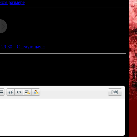
ном размере
29
30
|
Следующая »