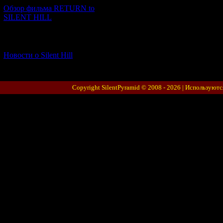
Обзор фильма RETURN to
SILENT HILL
[06.01.2026] (11)
Новости о Silent Hill
Copyright SilentPyramid © 2008 - 2026 |
Используютс