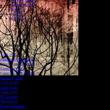
YouTube-канал
English Version
События "Войн
of the Site
захолустном 
О сайте
Хилл. В один
Болталка
твориться с
пропадает - поэ
направляется 
ждёт большой 
Хилле прои
масштабов - гор
Альбомы
а по улицам сн
прочая нежить.
Atari 2600
[3]
часть разбегает
Videopac \ Odyssei 2
[1]
является девушк
Epoch Cassette Vision
[1]
участница сп
Famicom \ NES
[25]
своими коллег
Famicom Disk System
[5]
посреди разра
Master System
[5]
продержаться в
LCD games
[2]
других выживши
Atari Lynx
[1]
стало причин
Game Boy
[6]
PC Engine
[8]
Подробное оп
MegaDrive
[7]
почи
Super Nintendo
[18]