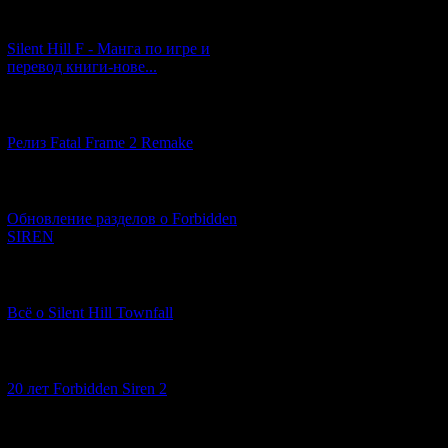
[29.03.2026] (10)
Silent Hill F - Манга по игре и
перевод книги-нове...
[12.03.2026] (14)
Релиз Fatal Frame 2 Remake
[04.03.2026] (8)
Обновление разделов о Forbidden
SIREN
[13.02.2026] (20)
Всё о Silent Hill Townfall
[10.02.2026] (1)
20 лет Forbidden Siren 2
[23.01.2026] (14)