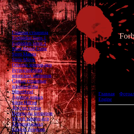
Главная страница
For
Forbidden Siren 1
Forbidden Siren 2
Siren Blood Curse
Siren Manga
Siren Movie
Обзоры хоррор-игр
Ретроспектива
японских хорроров
Фотоал
Самые странные
хоррор-игры
SlitterHead
Главная
»
Фотоа
Анонсы новых
Engine
» War of t
Silent Hill'ов
Другие статьи
Shiryo
Переводы хорроров
Музей хоррор-игр
Telegram-канал
раз
English Telegram