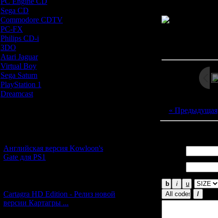
PC Engine CD
[7]
Sega CD
[5]
Commodore CDTV
[1]
PC-FX
[1]
Philips CD-i
[1]
Просмотров: 229
3DO
[9]
Дата: 
Atari Jaguar
[1]
Virtual Boy
[1]
Sega Saturn
[20]
PlayStation 1
[51]
Dreamcast
[12]
« Предыдущая
Новости и обновления
Всего комментар
[05.07.2026] (6)
Английская версия Kowloon's
Имя *:
Gate для PS1
Email
*:
[27.06.2026] (4)
Cartagra HD Edition - Релиз новой
версии Картагры ...