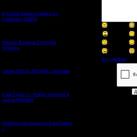
[21.06.2026] (6)
Русский перевод манги по
Forbidden SIREN
[07.06.2026] (2)
Ремейк Resident Evil Code
Veronica
Все смайлы
[19.04.2026] (28)
Обзор FATAL FRAME 2 Remake
Код *:
[10.04.2026] (19)
Fatal Frame 2 - Разбор отличий в
новом Ремейке
[03.04.2026] (4)
Перевод рассказов по Fatal Frame
2