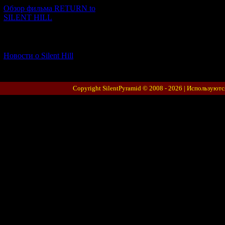
Обзор фильма RETURN to
SILENT HILL
[06.01.2026] (11)
Новости о Silent Hill
Copyright SilentPyramid © 2008 - 2026 |
Используютс