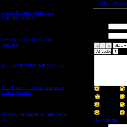
« Предыдущая
[21.06.2026] (6)
Русский перевод манги по
Всего комментар
Forbidden SIREN
Имя *:
[07.06.2026] (2)
Email
*:
Ремейк Resident Evil Code
Veronica
[19.04.2026] (28)
Обзор FATAL FRAME 2 Remake
[10.04.2026] (19)
Fatal Frame 2 - Разбор отличий в
новом Ремейке
[03.04.2026] (4)
Перевод рассказов по Fatal Frame
2
Все смайлы