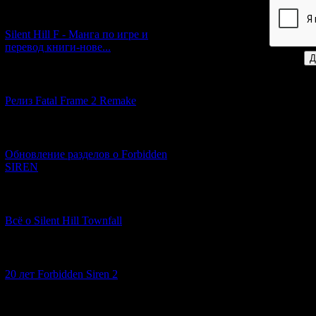
[29.03.2026] (10)
Код *:
Silent Hill F - Манга по игре и
перевод книги-нове...
[12.03.2026] (14)
Релиз Fatal Frame 2 Remake
[04.03.2026] (8)
Обновление разделов о Forbidden
SIREN
[13.02.2026] (20)
Всё о Silent Hill Townfall
[10.02.2026] (1)
20 лет Forbidden Siren 2
[23.01.2026] (14)