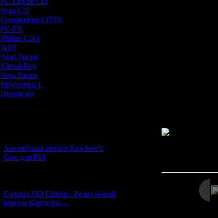
PC Engine CD
[7]
- особенно
Sega CD
[5]
музыкальным со
Commodore CDTV
[1]
явля
PC-FX
[1]
Philips CD-i
[1]
2) Монстры мог
3DO
[9]
медикаментами.
Atari Jaguar
[1]
чтобы чудища 
Virtual Boy
[1]
Sega Saturn
[20]
3) В Silent Deb
PlayStation 1
[51]
временное ог
Dreamcast
[12]
пройти за 99 ми
сработает
Новости и обновления
[05.07.2026] (6)
Английская версия Kowloon's
Просмотров: 254
Gate для PS1
Дата: 
[27.06.2026] (4)
Cartagra HD Edition - Релиз новой
версии Картагры ...