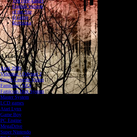
YouTube-канал
События игр
English Version
будущем. Групп
of the Site
на заброшенную
О сайте
материалов, но 
Болталка
на станции оби
одного из пир
через 6 этаже
ср
Игровая меха
Альбомы
похожа на FP
много оче
Atari 2600
[3]
Videopac \ Odyssei 2
[1]
1) Здесь важно
Epoch Cassette Vision
[1]
чтобы быть 
Famicom \ NES
[25]
нападать на нас 
Famicom Disk System
[5]
Для этого 
Master System
[5]
оповещения о
чудище находи
LCD games
[2]
звуковой сигна
Atari Lynx
[1]
шипящего радио
Game Boy
[6]
системе, мы 
PC Engine
[8]
находится монст
MegaDrive
[7]
- об этом мы мо
Super Nintendo
[18]
делает игру дов