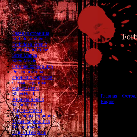
Главная страница
For
Forbidden Siren 1
Forbidden Siren 2
Siren Blood Curse
Siren Manga
Siren Movie
Обзоры хоррор-игр
Ретроспектива
японских хорроров
Фотоал
Самые странные
хоррор-игры
SlitterHead
Главная
»
Фотоа
Анонсы новых
Engine
» Silent D
Silent Hill'ов
Другие статьи
Переводы хорроров
жанр
Музей хоррор-игр
ра
Telegram-канал
English Telegram