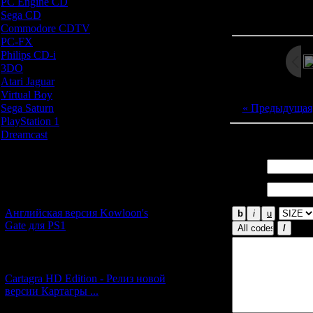
PC Engine CD
[7]
Просмотров: 272
Sega CD
[5]
Дата: 
Commodore CDTV
[1]
PC-FX
[1]
Philips CD-i
[1]
3DO
[9]
Atari Jaguar
[1]
Virtual Boy
[1]
« Предыдущая
Sega Saturn
[20]
PlayStation 1
[51]
Dreamcast
[12]
Всего комментар
Новости и обновления
Имя *:
Email
[05.07.2026] (7)
*:
Английская версия Kowloon's
Gate для PS1
[27.06.2026] (4)
Cartagra HD Edition - Релиз новой
версии Картагры ...