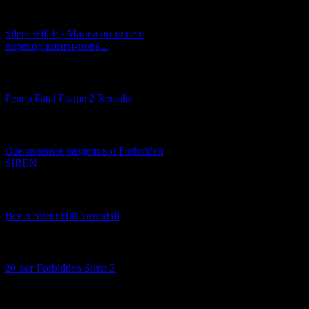
[29.03.2026] (10)
Silent Hill F - Манга по игре и
перевод книги-нове...
[12.03.2026] (14)
Релиз Fatal Frame 2 Remake
[04.03.2026] (8)
Обновление разделов о Forbidden
SIREN
[13.02.2026] (20)
Всё о Silent Hill Townfall
[10.02.2026] (1)
20 лет Forbidden Siren 2
[23.01.2026] (14)