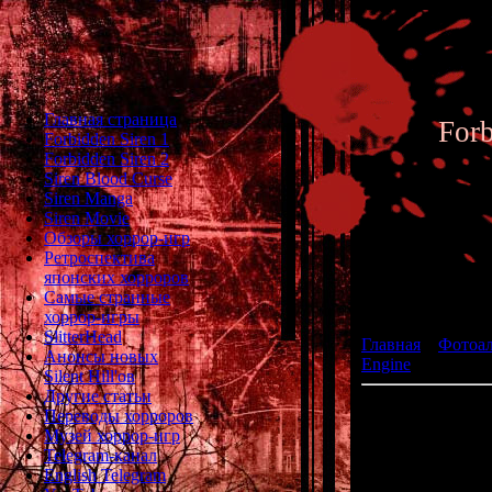
Главная страница
For
Forbidden Siren 1
Forbidden Siren 2
Siren Blood Curse
Siren Manga
Siren Movie
Обзоры хоррор-игр
Ретроспектива
японских хорроров
Фотоал
Самые странные
хоррор-игры
SlitterHead
Главная
»
Фотоа
Анонсы новых
Engine
» Necroma
Silent Hill'ов
Другие статьи
J
Переводы хорроров
(
Музей хоррор-игр
Telegram-канал
р
English Telegram