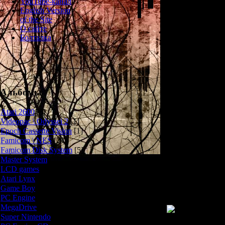
YouTube-канал
English Version
Jaseiken Necrom
of the Site
года и стал п
О сайте
Engine. Ге
Болталка
классическ
монстрами, про
мира, общае
Necromancer яр
атмосфере, жу
также обилию
Альбомы
первых типов в
сражаться в на
Atari 2600
[3]
напополам 
Videopac \ Odyssei 2
[1]
копошащиеся 
Epoch Cassette Vision
[1]
меркам 1988-го 
Famicom \ NES
[25]
Famicom Disk System
[5]
Master System
[5]
Ещё один любо
LCD games
[2]
рисовал из
Atari Lynx
[1]
(соз
Game Boy
[6]
PC Engine
[8]
MegaDrive
[7]
Super Nintendo
[18]