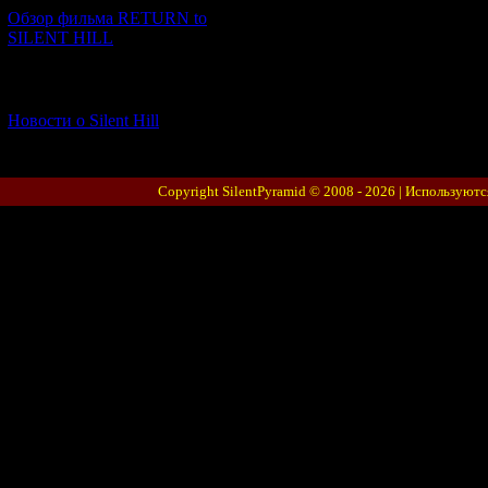
Обзор фильма RETURN to
SILENT HILL
[06.01.2026] (11)
Новости о Silent Hill
Copyright SilentPyramid © 2008 - 2026 |
Используютс