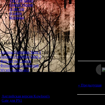
YouTube-канал
Requ
English Version
of the Site
This is to certify
О сайте
an officer o
Болталка
- Chief of 
N
Альбомы
Просмотров: 13
Архивы Forbidden Siren 1
[100]
Дата: 
Архивы Forbidden Siren 2
[100]
Фан-арт по Сирене
[200]
Фотографии создателей
[73]
Музей хоррор-игр
[191]
Новости и обновления
« Предыдущая
|
[05.07.2026] (7)
Английская версия Kowloon's
Всего комментар
Gate для PS1