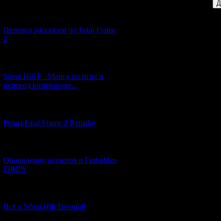
[03.04.2026] (4)
Перевод рассказов по Fatal Frame
2
[29.03.2026] (10)
Silent Hill F - Манга по игре и
перевод книги-нове...
[12.03.2026] (14)
Релиз Fatal Frame 2 Remake
[04.03.2026] (8)
Обновление разделов о Forbidden
SIREN
[13.02.2026] (20)
Всё о Silent Hill Townfall