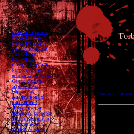
Главная страница
For
Forbidden Siren 1
Forbidden Siren 2
Siren Blood Curse
Siren Manga
Siren Movie
Обзоры хоррор-игр
Ретроспектива
японских хорроров
Фотоал
Самые странные
хоррор-игры
SlitterHead
Главная
»
Фотоа
Анонсы новых
Siren 2 - Archive 
Silent Hill'ов
Другие статьи
Переводы хорроров
Музей хоррор-игр
Ch
Telegram-канал
English Telegram
Place: Y. Am