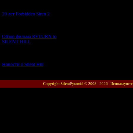
[10.02.2026] (1)
20 лет Forbidden Siren 2
[23.01.2026] (14)
Обзор фильма RETURN to
SILENT HILL
[06.01.2026] (11)
Новости о Silent Hill
Copyright SilentPyramid © 2008 - 2026 |
Используютс