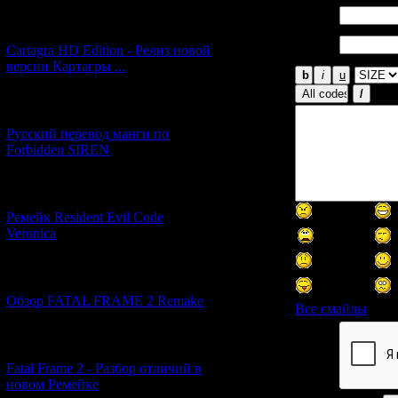
Имя *:
[27.06.2026] (4)
Email
Cartagra HD Edition - Релиз новой
*:
версии Картагры ...
[21.06.2026] (6)
Русский перевод манги по
Forbidden SIREN
[07.06.2026] (2)
Ремейк Resident Evil Code
Veronica
[19.04.2026] (28)
Обзор FATAL FRAME 2 Remake
Все смайлы
[10.04.2026] (19)
Код *:
Fatal Frame 2 - Разбор отличий в
новом Ремейке